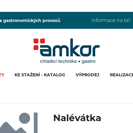
informace na tel.:
 a gastronomických provozů
TY
KE STAŽENÍ - KATALOG
VÝPRODEJ
REALIZAC
Nalévátka