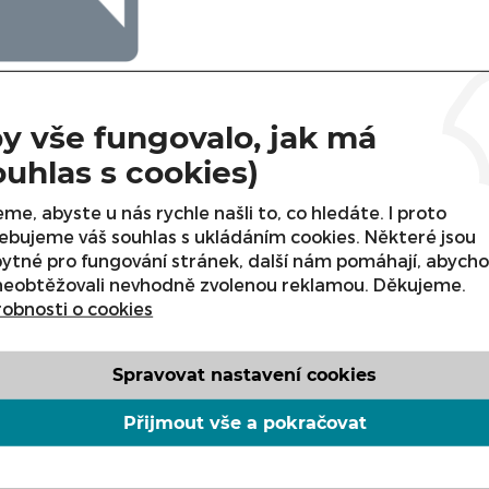
y vše fungovalo, jak má
kategorii nejsou zařazeny žádné produkty. Podívejte se 
m zašleme nabídku konkrétního zboží.
ouhlas s cookies)
me, abyste u nás rychle našli to, co hledáte. I proto
ebujeme váš souhlas s ukládáním cookies. Některé jsou
ytné pro fungování stránek, další nám pomáhají, abych
neobtěžovali nevhodně zvolenou reklamou. Děkujeme.
obnosti o cookies
Spravovat nastavení cookies
Přijmout vše a pokračovat