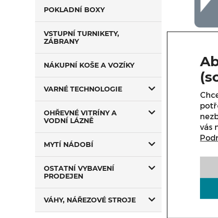
POKLADNÍ BOXY
VSTUPNÍ TURNIKETY,
ZÁBRANY
Ab
V této 
NÁKUPNÍ KOŠE A VOZÍKY
Rádi Vá
(s
VARNÉ TECHNOLOGIE
Chce
potř
OHŘEVNÉ VITRÍNY A
nezb
VODNÍ LÁZNĚ
vás 
Podr
MYTÍ NÁDOBÍ
OSTATNÍ VYBAVENÍ
PRODEJEN
VÁHY, NÁŘEZOVÉ STROJE