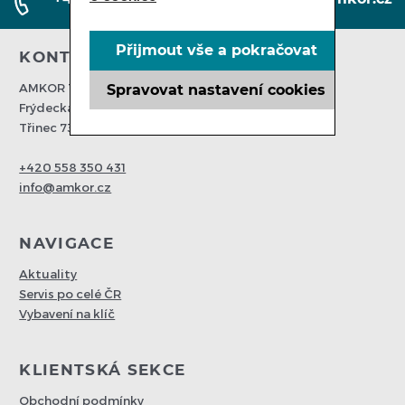
Přijmout vše a pokračovat
KONTAKTUJTE NÁS
AMKOR Trading spol s. r. o.
Spravovat nastavení cookies
Frýdecká 203
Třinec 73961
+420 558 350 431
info@amkor.cz
NAVIGACE
Aktuality
Servis po celé ČR
Vybavení na klíč
KLIENTSKÁ SEKCE
Obchodní podmínky