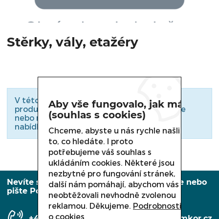
OHŘEVNÉ VITRÍNY A VODNÍ LÁZNĚ
Stěrky, vály, etažéry
MYTÍ NÁDOBÍ
OSTATNÍ VYBAVENÍ PRODEJEN
VÁHY, NÁŘEZOVÉ STROJE
V této kategorii nejsou zařazeny žádné
Aby vše fungovalo, jak má
produkty. Podívejte se do podkategorií níže
(souhlas s cookies)
nebo nás kontaktujte. Rádi Vám zašleme
nabídku konkrétního zboží.
Chceme, abyste u nás rychle našli
to, co hledáte. I proto
potřebujeme váš souhlas s
ukládáním cookies. Některé jsou
nezbytné pro fungování stránek,
Nevíte si rady, potřebujete poradit? Volejte nebo
další nám pomáhají, abychom vás
pište Po-Pá: 7:30 – 15:30
neobtěžovali nevhodně zvolenou
reklamou. Děkujeme.
Podrobnosti
o cookies
+420 558 350 431
info@amkor.cz