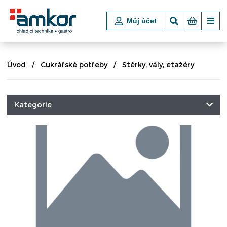
Můj účet
Úvod
Cukrářské potřeby
Stěrky, vály, etažéry
Kategorie
CHLADICÍ A MRAZICÍ TECHNIKA
POKLADNÍ BOXY
VSTUPNÍ TURNIKETY, ZÁBRANY
NÁKUPNÍ KOŠE A VOZÍKY
VARNÉ TECHNOLOGIE