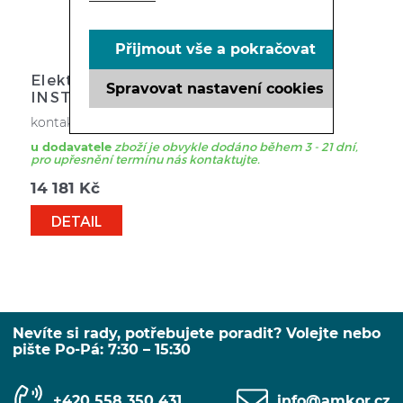
MYTÍ NÁDOBÍ
Přijmout vše a pokračovat
OSTATNÍ VYBAVENÍ PRODEJEN
Elektrický kontaktní gril Kromet
Spravovat nastavení cookies
INSTA.KON.1T
VÁHY, NÁŘEZOVÉ STROJE
kontaktní gril samostatná zařízení
u dodavatele
zboží je obvykle dodáno během 3 - 21 dní,
pro upřesnění termínu nás kontaktujte.
14 181
Kč
DETAIL
Nevíte si rady, potřebujete poradit? Volejte nebo
pište Po-Pá: 7:30 – 15:30
+420 558 350 431
info@amkor.cz