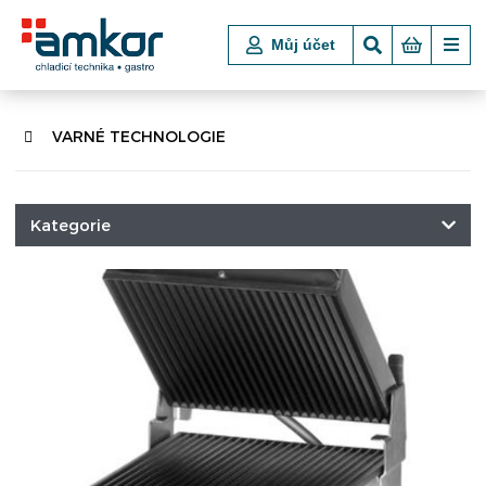
Můj účet
VARNÉ TECHNOLOGIE
Kategorie
CHLADICÍ A MRAZICÍ TECHNIKA
POKLADNÍ BOXY
VSTUPNÍ TURNIKETY, ZÁBRANY
NÁKUPNÍ KOŠE A VOZÍKY
VARNÉ TECHNOLOGIE