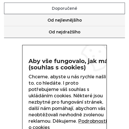
VAŘIDLA
Doporučené
VARNÉ KOTLE
Od nejlevnějšího
SMAŽÍCÍ PÁNVE
Od nejdražšího
GRILOVACÍ DESKY
SPORÁKY
Aby vše fungovalo, jak má
KONTAKTNÍ GRILY
(souhlas s cookies)
VAŘIČE TĚSTOVIN
Chceme, abyste u nás rychle našli
to, co hledáte. I proto
FRITÉZY
potřebujeme váš souhlas s
ukládáním cookies. Některé jsou
PIZZA PECE
nezbytné pro fungování stránek,
další nám pomáhají, abychom vás
MIKROVLNNÉ TROUBY
neobtěžovali nevhodně zvolenou
reklamou. Děkujeme.
Podrobnosti
OHŘEVNÉ VITRÍNY A VODNÍ LÁZNĚ
o cookies