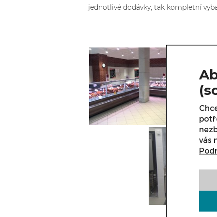
jednotlivé dodávky, tak kompletní vyb
Ab
(s
Chce
potř
nezb
vás 
Podr