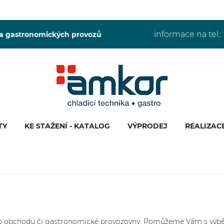
informace na tel.:
 a gastronomických provozů
TY
KE STAŽENÍ - KATALOG
VÝPRODEJ
REALIZAC
 obchodu či gastronomické provozovny. Pomůžeme Vám s výběre