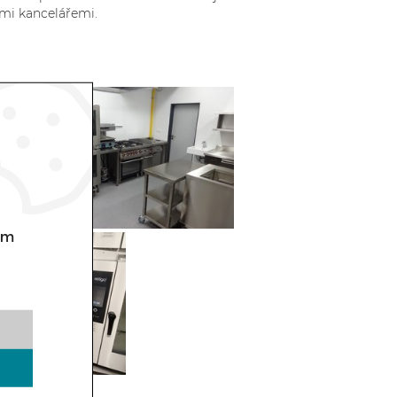
ími kancelářemi.
om