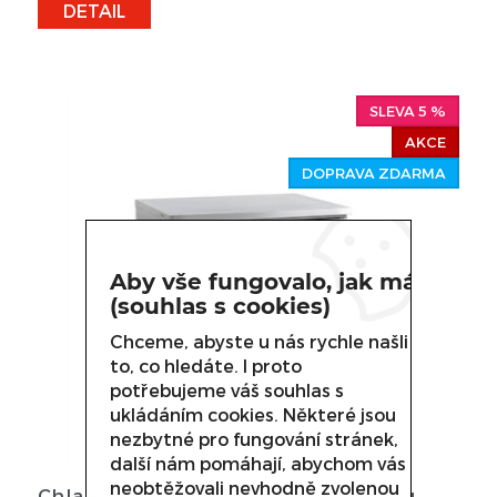
DETAIL
SLEVA 5 %
AKCE
DOPRAVA ZDARMA
Aby vše fungovalo, jak má
(souhlas s cookies)
Chceme, abyste u nás rychle našli
to, co hledáte. I proto
potřebujeme váš souhlas s
ukládáním cookies. Některé jsou
nezbytné pro fungování stránek,
další nám pomáhají, abychom vás
neobtěžovali nevhodně zvolenou
Chladicí saladeta s pracovní deskou