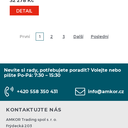
32 278
Kč
DETAIL
První
1
2
3
Další
Poslední
Nevíte si rady, potřebujete poradit? Volejte nebo
pište Po-Pá: 7:30 – 15:30
+420 558 350 431
info@amkor.cz
KONTAKTUJTE NÁS
AMKOR Trading spol s. r. o.
Frýdecká 203