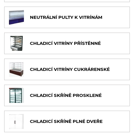
POKLADNÍ BOXY
NEUTRÁLNÍ PULTY K VITRÍNÁM
VSTUPNÍ TURNIKETY, ZÁBRANY
NÁKUPNÍ KOŠE A VOZÍKY
CHLADICÍ VITRÍNY PŘÍSTĚNNÉ
VARNÉ TECHNOLOGIE
OHŘEVNÉ VITRÍNY A VODNÍ LÁZNĚ
CHLADICÍ VITRÍNY CUKRÁRENSKÉ
MYTÍ NÁDOBÍ
CHLADICÍ SKŘÍNĚ PROSKLENÉ
OSTATNÍ VYBAVENÍ PRODEJEN
VÁHY, NÁŘEZOVÉ STROJE
CHLADICÍ SKŘÍNĚ PLNÉ DVEŘE