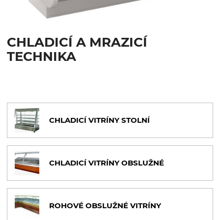
CHLADICÍ VITRÍNY PŘÍSTĚNNÉ
CHLADICÍ VITRÍNY CUKRÁRENSKÉ
CHLADICÍ A MRAZICÍ
CHLADICÍ SKŘÍNĚ PROSKLENÉ
TECHNIKA
CHLADICÍ SKŘÍNĚ PLNÉ DVEŘE
OTEVŘENÉ CHLADICÍ VANY
MRAZICÍ SKŘÍNĚ
MRAZICÍ TRUHLY
CHLADICÍ VITRÍNY STOLNÍ
MRAZICÍ VANY OTEVŘENÉ
ZMRZLINOVÉ VITRÍNY
CHLADICÍ VITRÍNY OBSLUŽNÉ
ŠOKOVÉ SCHLAZOVAČE A ZMRAZOVAČE
CHLADICÍ STOLY
ROHOVÉ OBSLUŽNÉ VITRÍNY
VÝROBNÍKY LEDU