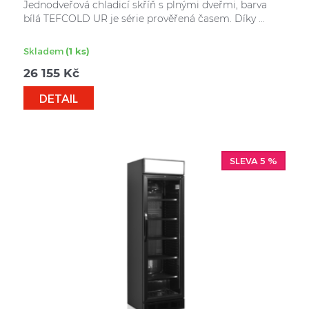
Jednodveřová chladicí skříň s plnými dveřmi, barva
bílá TEFCOLD UR je série prověřená časem. Díky ...
Skladem
(1 ks)
26 155
Kč
DETAIL
SLEVA 5 %