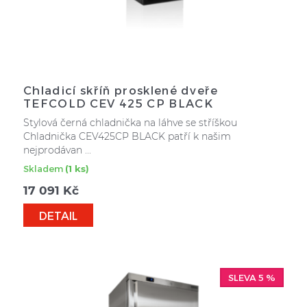
Chladicí skříň prosklené dveře
TEFCOLD CEV 425 CP BLACK
Stylová černá chladnička na láhve se stříškou
Chladnička CEV425CP BLACK patří k našim
nejprodávan ...
Skladem
(1 ks)
17 091
Kč
DETAIL
SLEVA 5 %