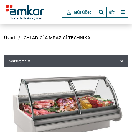
Můj účet
Úvod
CHLADICÍ A MRAZICÍ TECHNIKA
Kategorie
CHLADICÍ A MRAZICÍ TECHNIKA
CHLADICÍ VITRÍNY STOLNÍ
CHLADICÍ VITRÍNY OBSLUŽNÉ
ROHOVÉ OBSLUŽNÉ VITRÍNY
NEUTRÁLNÍ PULTY K VITRÍNÁM