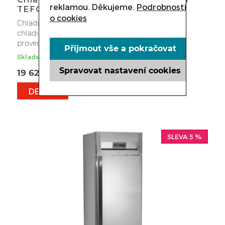
reklamou. Děkujeme.
Podrobnosti
TEFCOLD SA 910
o cookies
Chladicí saladeta s pracovní deskou Řada SA
chladicích saladet je vyrobena v celonerezovém
proved ...
Přijmout vše a pokračovat
Skladem
(1 ks)
Spravovat nastavení cookies
19 620
Kč
DETAIL
SLEVA 5 %