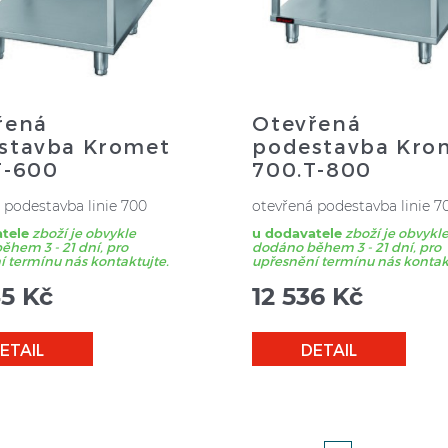
řená
Otevřená
stavba Kromet
podestavba Kro
T-600
700.T-800
 podestavba linie 700
otevřená podestavba linie 7
tele
zboží je obvykle
u dodavatele
zboží je obvykl
hem 3 - 21 dní, pro
dodáno během 3 - 21 dní, pro
 termínu nás kontaktujte.
upřesnění termínu nás kontak
45
Kč
12 536
Kč
ETAIL
DETAIL