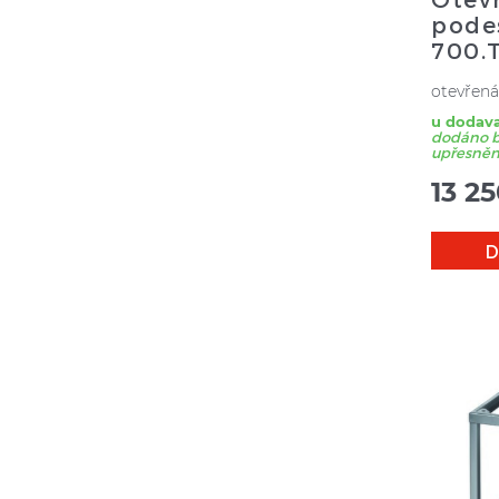
pode
700.
otevřená
u dodava
dodáno bě
upřesnění
13 2
D