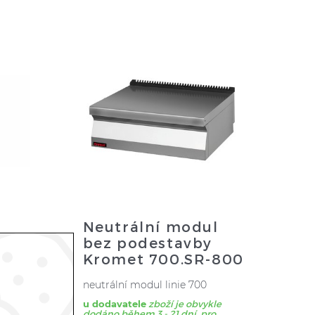
Neutrální modul
bez podestavby
600
Kromet 700.SR-800
neutrální modul linie 700
e
u dodavatele
zboží je obvykle
dodáno během 3 - 21 dní, pro