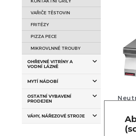
KONTAKTNÍ GRILY
VAŘIČE TĚSTOVIN
FRITÉZY
PIZZA PECE
MIKROVLNNÉ TROUBY
OHŘEVNÉ VITRÍNY A
VODNÍ LÁZNĚ
MYTÍ NÁDOBÍ
OSTATNÍ VYBAVENÍ
Neut
PRODEJEN
bez 
Krom
VÁHY, NÁŘEZOVÉ STROJE
Ab
neutráln
(s
u dodava
dodáno bě