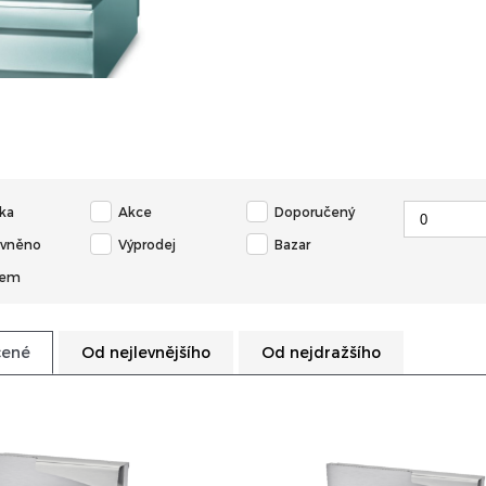
ka
Akce
Doporučený
evněno
Výprodej
Bazar
dem
čené
Od nejlevnějšího
Od nejdražšího