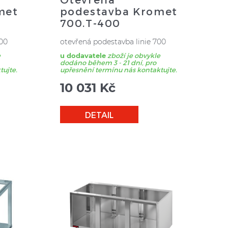
met
podestavba Kromet
700.T-400
700
otevřená podestavba linie 700
e
u dodavatele
zboží je obvykle
dodáno během 3 - 21 dní, pro
tujte.
upřesnění termínu nás kontaktujte.
10 031
Kč
DETAIL