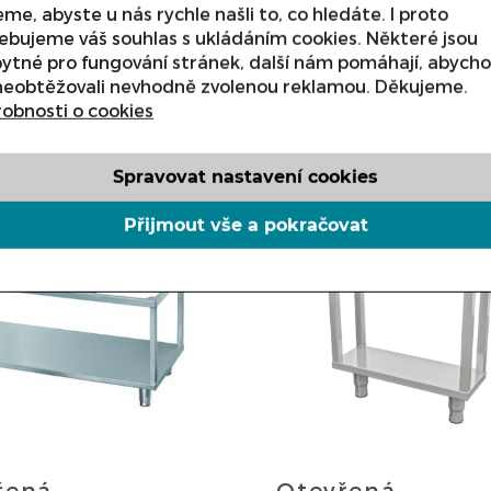
me, abyste u nás rychle našli to, co hledáte. I proto
 termínu nás kontaktujte.
upřesnění termínu nás kontak
ebujeme váš souhlas s ukládáním cookies. Některé jsou
59
Kč
12 173
Kč
ytné pro fungování stránek, další nám pomáhají, abych
neobtěžovali nevhodně zvolenou reklamou. Děkujeme.
obnosti o cookies
ETAIL
DETAIL
Spravovat nastavení cookies
Přijmout vše a pokračovat
řená
Otevřená