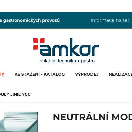
informace na tel.:
 a gastronomických provozů
TY
KE STAŽENÍ - KATALOG
VÝPRODEJ
REALIZAC
ULY LINIE 700
NEUTRÁLNÍ MOD