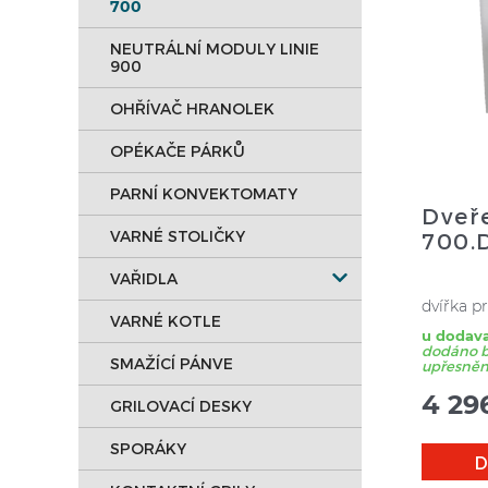
700
NEUTRÁLNÍ MODULY LINIE
900
OHŘÍVAČ HRANOLEK
OPÉKAČE PÁRKŮ
PARNÍ KONVEKTOMATY
Dveř
VARNÉ STOLIČKY
700.
VAŘIDLA
dvířka pr
VARNÉ KOTLE
u dodava
dodáno bě
SMAŽÍCÍ PÁNVE
upřesnění
4 29
GRILOVACÍ DESKY
SPORÁKY
D