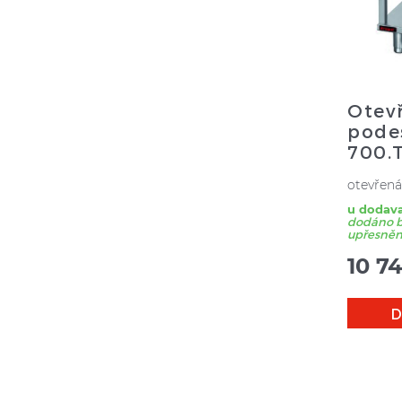
Otev
pode
700.
otevřená
u dodava
dodáno bě
upřesnění
10 7
D