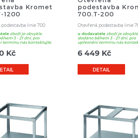
stavba Kromet
podestavba Kro
T-1200
700.T-200
 podestavba linie 700
Otevřená podestavba linie 
tele
zboží je obvykle
u dodavatele
zboží je obvykl
hem 3 - 21 dní, pro
dodáno během 3 - 21 dní, pro
 termínu nás kontaktujte.
upřesnění termínu nás kontak
50
Kč
6 449
Kč
ETAIL
DETAIL