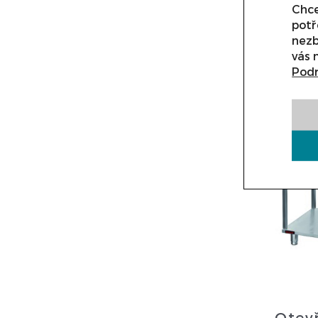
Chce
upřesnění
potř
11 4
nezb
vás 
Podr
D
Otev