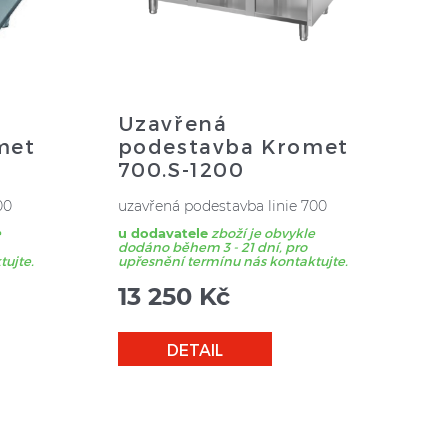
Uzavřená
met
podestavba Kromet
700.S-1200
00
uzavřená podestavba linie 700
e
u dodavatele
zboží je obvykle
dodáno během 3 - 21 dní, pro
tujte.
upřesnění termínu nás kontaktujte.
13 250
Kč
DETAIL