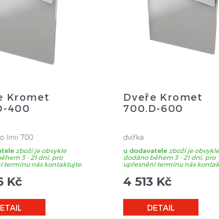
e Kromet
Dveře Kromet
D-400
700.D-600
o linii 700
dvířka
tele
zboží je obvykle
u dodavatele
zboží je obvykl
hem 3 - 21 dní, pro
dodáno během 3 - 21 dní, pro
 termínu nás kontaktujte.
upřesnění termínu nás kontak
6
Kč
4 513
Kč
ETAIL
DETAIL