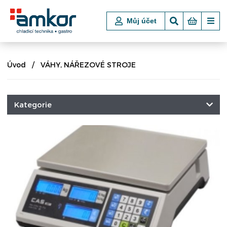
Můj účet
Úvod
VÁHY, NÁŘEZOVÉ STROJE
Kategorie
CHLADICÍ A MRAZICÍ TECHNIKA
POKLADNÍ BOXY
VSTUPNÍ TURNIKETY, ZÁBRANY
NÁKUPNÍ KOŠE A VOZÍKY
VARNÉ TECHNOLOGIE