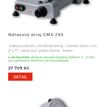
Nářezový stroj GMS-250
• tlakový odlitek z hliníkové slitiny • rozmer stolu v cm:
21 x 17 • rezný stul uložen šikmo • šneko ...
u dodavatele
zboží je obvykle dodáno během 3 - 21 dní,
pro upřesnění termínu nás kontaktujte.
27 709
Kč
DETAIL