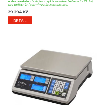
u dodavatele
zboží je obvykle dodáno během 3 - 21 dní,
pro upřesnění termínu nás kontaktujte.
29 294
Kč
DETAIL