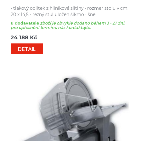
• tlakový odlitek z hliníkové slitiny • rozmer stolu v cm:
20 x 14,5 • rezný stul uložen šikmo • šne ...
u dodavatele
zboží je obvykle dodáno během 3 - 21 dní,
pro upřesnění termínu nás kontaktujte.
24 188
Kč
DETAIL