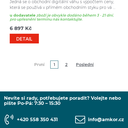
Jedná se o obchodní digitální váhu s výpočtem ceny,
která se používá v přímém obchodním styku pro vá ...
u dodavatele
zboží je obvykle dodáno během 3 - 21 dní,
pro upřesnění termínu nás kontaktujte.
6 897
Kč
DETAIL
První
1
2
Poslední
Nevíte si rady, potřebujete poradit? Volejte nebo
pište Po-Pá: 7:30 – 15:30
+420 558 350 431
info@amkor.cz