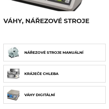
OHŘEVNÉ VITRÍNY A VODNÍ LÁZNĚ
VÁHY, NÁŘEZOVÉ STROJE
MYTÍ NÁDOBÍ
OSTATNÍ VYBAVENÍ PRODEJEN
VÁHY, NÁŘEZOVÉ STROJE
NÁŘEZOVÉ STROJE MANUÁLNÍ
NÁŘEZOVÉ STROJE MANUÁLNÍ
KRÁJEČE CHLEBA
KRÁJEČE CHLEBA
VÁHY DIGITÁLNÍ
VÁHY DIGITÁLNÍ