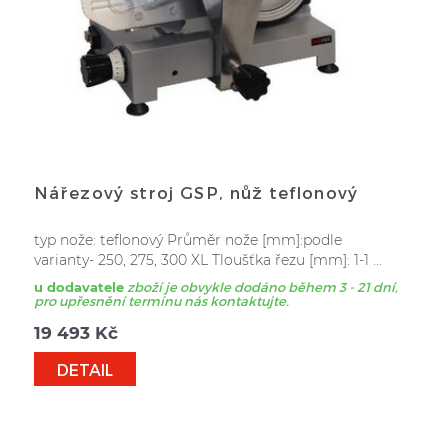
Nářezový stroj GSP, nůž teflonový
typ nože: teflonový Průměr nože [mm]:podle
varianty- 250, 275, 300 XL Tloušťka řezu [mm]: 1-1 ...
u dodavatele
zboží je obvykle dodáno během 3 - 21 dní,
pro upřesnění termínu nás kontaktujte.
19 493
Kč
DETAIL