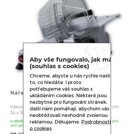
Aby vše fungovalo, jak má
(souhlas s cookies)
Chceme, abyste u nás rychle našli
to, co hledáte. I proto
potřebujeme váš souhlas s
Nářezový stroj GMS-275XL
ukládáním cookies. Některé jsou
nezbytné pro fungování stránek,
tlakový odlitek z hliníkové slitiny • rozmer stolu v cm:
další nám pomáhají, abychom vás
34 x 30 • rezný stul uložen šikmo • šnekový ...
neobtěžovali nevhodně zvolenou
u dodavatele
zboží je obvykle dodáno během 3 - 21 dní,
reklamou. Děkujeme.
Podrobnosti
pro upřesnění termínu nás kontaktujte.
o cookies