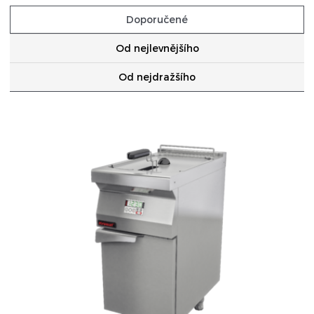
VAŘIDLA
Doporučené
VARNÉ KOTLE
Od nejlevnějšího
SMAŽÍCÍ PÁNVE
Od nejdražšího
GRILOVACÍ DESKY
SPORÁKY
KONTAKTNÍ GRILY
VAŘIČE TĚSTOVIN
FRITÉZY
PIZZA PECE
MIKROVLNNÉ TROUBY
OHŘEVNÉ VITRÍNY A VODNÍ LÁZNĚ