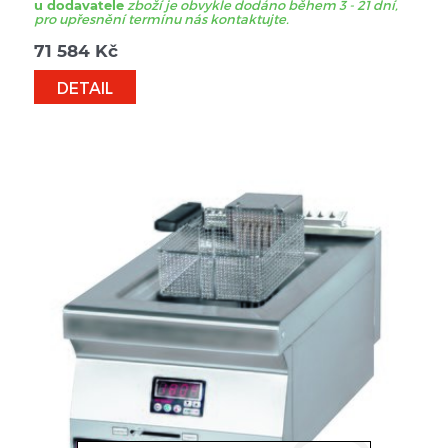
u dodavatele
zboží je obvykle dodáno během 3 - 21 dní,
pro upřesnění termínu nás kontaktujte.
71 584
Kč
DETAIL