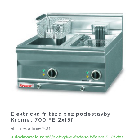
Elektrická fritéza bez podestavby
Kromet 700.FE-2x15f
el. fritéza linie 700
u dodavatele
zboží je obvykle dodáno během 3 - 21 dní,