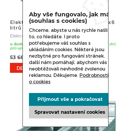
Aby vše fungovalo, jak má
(souhlas s cookies)
Elektrická fritéza bez podestavby 1x8
litrů Kromet 700.FE-10f
Chceme, abyste u nás rychle našli
Elektrická, jedna vana, objem 8 litrů
to, co hledáte. I proto
potřebujeme váš souhlas s
u dodavatele
zboží je obvykle dodáno během 3 - 21 dní,
pro upřesnění termínu nás kontaktujte.
ukládáním cookies. Některé jsou
nezbytné pro fungování stránek,
53 688
Kč
další nám pomáhají, abychom vás
DETAIL
neobtěžovali nevhodně zvolenou
reklamou. Děkujeme.
Podrobnosti
o cookies
Přijmout vše a pokračovat
Spravovat nastavení cookies