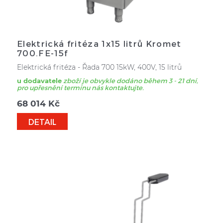
MYTÍ NÁDOBÍ
OSTATNÍ VYBAVENÍ PRODEJEN
Elektrická fritéza 1x15 litrů Kromet
700.FE-15f
VÁHY, NÁŘEZOVÉ STROJE
Elektrická fritéza - Řada 700 15kW, 400V, 15 litrů
u dodavatele
zboží je obvykle dodáno během 3 - 21 dní,
pro upřesnění termínu nás kontaktujte.
68 014
Kč
DETAIL