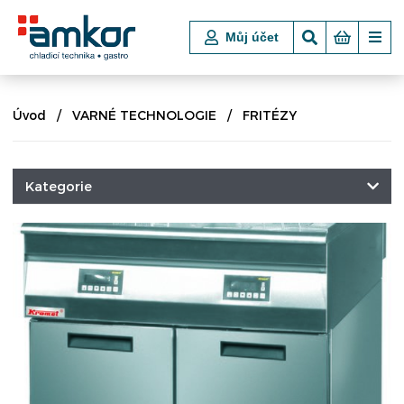
Můj účet
Úvod
VARNÉ TECHNOLOGIE
FRITÉZY
Kategorie
CHLADICÍ A MRAZICÍ TECHNIKA
POKLADNÍ BOXY
VSTUPNÍ TURNIKETY, ZÁBRANY
NÁKUPNÍ KOŠE A VOZÍKY
VARNÉ TECHNOLOGIE