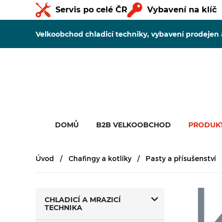
Servis po celé ČR
Vybavení na klíč
Velkoobchod chladicí techniky, vybavení prodejen
DOMŮ
B2B VELKOOBCHOD
PRODUK
Úvod
Chafingy a kotlíky
Pasty a přísušenství
CHLADICÍ A MRAZICÍ
TECHNIKA