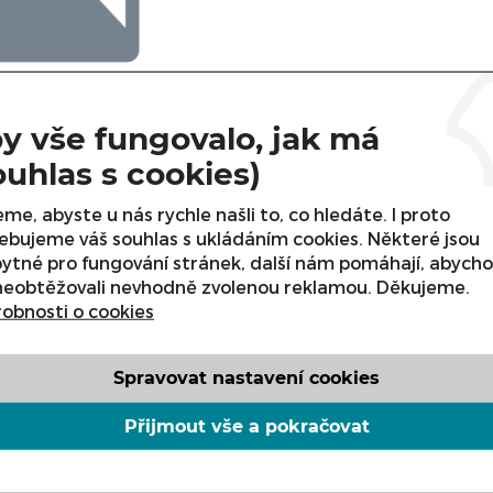
y vše fungovalo, jak má
kategorii nejsou zařazeny žádné produkty. Podívejte se 
m zašleme nabídku konkrétního zboží.
ouhlas s cookies)
me, abyste u nás rychle našli to, co hledáte. I proto
ebujeme váš souhlas s ukládáním cookies. Některé jsou
ytné pro fungování stránek, další nám pomáhají, abych
neobtěžovali nevhodně zvolenou reklamou. Děkujeme.
obnosti o cookies
Spravovat nastavení cookies
Přijmout vše a pokračovat