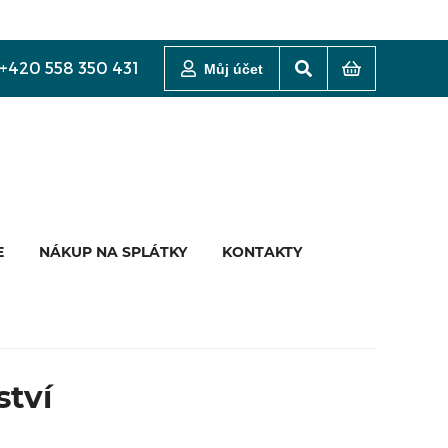
+420 558 350 431
Můj účet
E
NÁKUP NA SPLÁTKY
KONTAKTY
ství