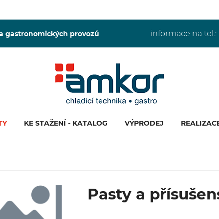
informace na tel.:
 a gastronomických provozů
TY
KE STAŽENÍ - KATALOG
VÝPRODEJ
REALIZAC
Pasty a přísušen