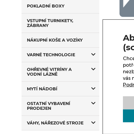
POKLADNÍ BOXY
VSTUPNÍ TURNIKETY,
ZÁBRANY
Ab
V této 
NÁKUPNÍ KOŠE A VOZÍKY
Rádi Vá
(s
VARNÉ TECHNOLOGIE
Chce
potř
OHŘEVNÉ VITRÍNY A
nezb
VODNÍ LÁZNĚ
vás 
Podr
MYTÍ NÁDOBÍ
OSTATNÍ VYBAVENÍ
PRODEJEN
VÁHY, NÁŘEZOVÉ STROJE