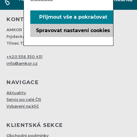
Přijmout vše a pokračovat
KONTAKTUJTE NÁS
AMKOR Trading spol s. r. o.
Spravovat nastavení cookies
Frýdecká 203
Třinec 73961
+420 558 350 431
info@amkor.cz
NAVIGACE
Aktuality
Servis po celé ČR
Vybavení na klíč
KLIENTSKÁ SEKCE
Obchodní podmínky