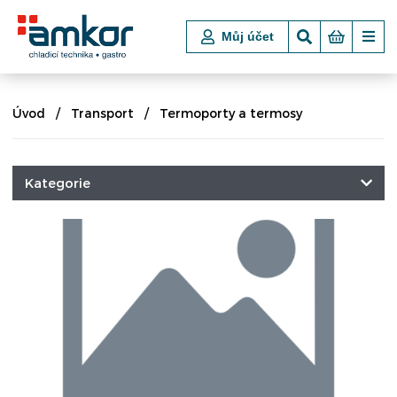
Můj účet
Úvod
Transport
Termoporty a termosy
Kategorie
CHLADICÍ A MRAZICÍ TECHNIKA
POKLADNÍ BOXY
VSTUPNÍ TURNIKETY, ZÁBRANY
NÁKUPNÍ KOŠE A VOZÍKY
VARNÉ TECHNOLOGIE