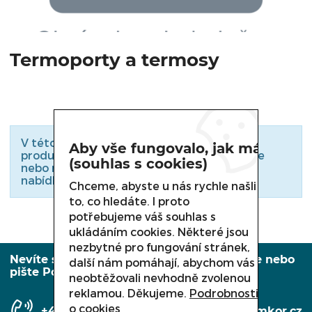
OHŘEVNÉ VITRÍNY A VODNÍ LÁZNĚ
Termoporty a termosy
MYTÍ NÁDOBÍ
OSTATNÍ VYBAVENÍ PRODEJEN
VÁHY, NÁŘEZOVÉ STROJE
V této kategorii nejsou zařazeny žádné
Aby vše fungovalo, jak má
produkty. Podívejte se do podkategorií níže
(souhlas s cookies)
nebo nás kontaktujte. Rádi Vám zašleme
nabídku konkrétního zboží.
Chceme, abyste u nás rychle našli
to, co hledáte. I proto
potřebujeme váš souhlas s
ukládáním cookies. Některé jsou
nezbytné pro fungování stránek,
Nevíte si rady, potřebujete poradit? Volejte nebo
další nám pomáhají, abychom vás
pište Po-Pá: 7:30 – 15:30
neobtěžovali nevhodně zvolenou
reklamou. Děkujeme.
Podrobnosti
o cookies
+420 558 350 431
info@amkor.cz