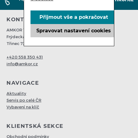
Přijmout vše a pokračovat
KONTAKTUJTE NÁS
AMKOR Trading spol s. r. o.
Spravovat nastavení cookies
Frýdecká 203
Třinec 73961
+420 558 350 431
info@amkor.cz
NAVIGACE
Aktuality
Servis po celé ČR
Vybavení na klíč
KLIENTSKÁ SEKCE
Obchodní podmínky