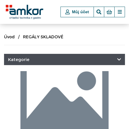
Můj účet
Úvod
REGÁLY SKLADOVÉ
Kategorie
CHLADICÍ A MRAZICÍ TECHNIKA
POKLADNÍ BOXY
VSTUPNÍ TURNIKETY, ZÁBRANY
NÁKUPNÍ KOŠE A VOZÍKY
VARNÉ TECHNOLOGIE