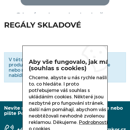
OHŘEVNÉ VITRÍNY A VODNÍ LÁZNĚ
REGÁLY SKLADOVÉ
MYTÍ NÁDOBÍ
OSTATNÍ VYBAVENÍ PRODEJEN
VÁHY, NÁŘEZOVÉ STROJE
V této kategorii nejsou zařazeny žádné
Aby vše fungovalo, jak má
produkty. Podívejte se do podkategorií níže
(souhlas s cookies)
nebo nás kontaktujte. Rádi Vám zašleme
nabídku konkrétního zboží.
Chceme, abyste u nás rychle našli
to, co hledáte. I proto
potřebujeme váš souhlas s
ukládáním cookies. Některé jsou
nezbytné pro fungování stránek,
Nevíte si rady, potřebujete poradit? Volejte nebo
další nám pomáhají, abychom vás
pište Po-Pá: 7:30 – 15:30
neobtěžovali nevhodně zvolenou
reklamou. Děkujeme.
Podrobnosti
o cookies
+420 558 350 431
info@amkor.cz