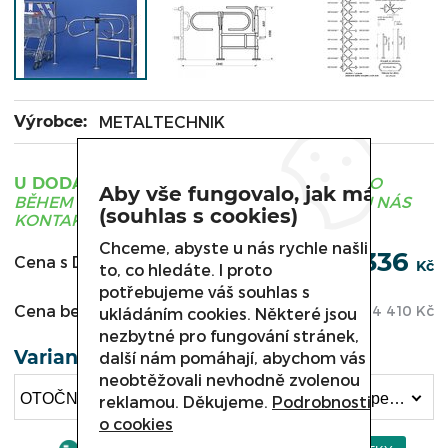
Výrobce:
METALTECHNIK
ZBOŽÍ JE OBVYKLE DODÁNO
U DODAVATELE
Aby vše fungovalo, jak má
BĚHEM 3 - 21 DNÍ, PRO UPŘESNĚNÍ TERMÍNU NÁS
(souhlas s cookies)
KONTAKTUJTE.
Chceme, abyste u nás rychle našli
5 336
Cena s DPH:
Kč
to, co hledáte. I proto
potřebujeme váš souhlas s
Cena bez DPH:
4 410
Kč
ukládáním cookies. Některé jsou
nezbytné pro fungování stránek,
Varianta
další nám pomáhají, abychom vás
neobtěžovali nevhodně zvolenou
OTOČNÝ TURNIKET PRAVÝ SW 010.020 , Sloupek se zábranou SW 010.037 (5 336 Kč)
reklamou. Děkujeme.
Podrobnosti
o cookies