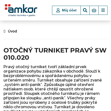
Můj účet
Úvod
OTOČNÝ TURNIKET PRAVÝ SW
010.020
Pravý otočný turniket tvoří základní prvek
organizace pohybu zákazníka v obchodě. Slouží k
bezproblémovému a spořádanému pohybu v
určeném směru. Turniket obsahuje zařízení zvané
„systém anti-panik“. Způsobuje úplné otevření
nátlakem osob, které chtějí opustit ohrožené
prostředí. Sloupek otočného turniketu je rámem
připojen ke sloupku „anti-panik“. Všechny prvky
zařízení jsou vyrobeny z ocelové trubky pokryté
niklo-chromovou vrstvou. Turniket je dovoleno