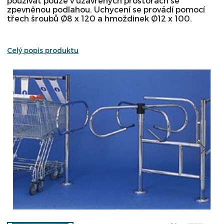
používat pouze v uzavřených prostorách se
zpevněnou podlahou. Uchycení se provádí pomocí
třech šroubů Ø8 x 120 a hmoždinek Ø12 x 100.
Celý popis produktu