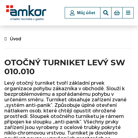
Můj účet
Úvod
OTOČNÝ TURNIKET LEVÝ SW
010.010
Levý otočný turniket tvoří základní prvek
organizace pohybu zákazníka v obchodě. Slouží k
bezproblémovému a spořádanému pohybu v
určeném směru. Turniket obsahuje zařízení zvané
„systém anti-panik“. Způsobuje úplné otevření
nátlakem osob, které chtějí opustit ohrožené
prostředí. Sloupek otočného turniketu je rámem
připojen ke sloupku „anti-panik“. Všechny prvky
zařízení jsou vyrobeny z ocelové trubky pokryté
niklo-chromovou vrstvou. Turniket je dovoleno