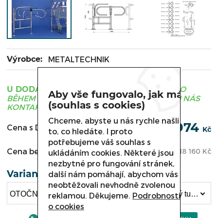
Výrobce:
METALTECHNIK
ZBOŽÍ JE OBVYKLE DODÁNO
U DODAVATELE
Aby vše fungovalo, jak má
BĚHEM 3 - 21 DNÍ, PRO UPŘESNĚNÍ TERMÍNU NÁS
(souhlas s cookies)
KONTAKTUJTE.
Chceme, abyste u nás rychle našli
21 974
Cena s DPH:
Kč
to, co hledáte. I proto
potřebujeme váš souhlas s
Cena bez DPH:
18 160
Kč
ukládáním cookies. Některé jsou
nezbytné pro fungování stránek,
Varianta
další nám pomáhají, abychom vás
neobtěžovali nevhodně zvolenou
OTOČNÝ TURNIKET LEVÝ SW 010.010 , Otočný turniket levý SW 010.015 (21 974 Kč)
reklamou. Děkujeme.
Podrobnosti
o cookies