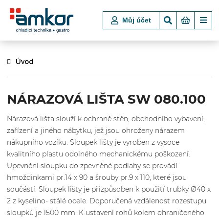
Můj účet
Úvod
NÁRAZOVÁ LIŠTA SW 080.100
Nárazová lišta slouží k ochraně stěn, obchodního vybavení,
zařízení a jiného nábytku, jež jsou ohroženy nárazem
nákupního vozíku. Sloupek lišty je vyroben z vysoce
kvalitního plastu odolného mechanickému poškození.
Upevnění sloupku do zpevněné podlahy se provádí
hmoždinkami pr.14 x 90 a šrouby pr.9 x 110, které jsou
součástí. Sloupek lišty je přizpůsoben k použití trubky Ø40 x
2 z kyselino- stálé ocele. Doporučená vzdálenost rozestupu
sloupků je 1500 mm. K ustavení rohů kolem ohraničeného