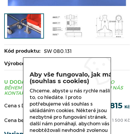
Kód produktu:
SW 080.131
Výrobce:
METALTECHNIK
Aby vše fungovalo, jak má
(souhlas s cookies)
ZBOŽÍ JE OBVYKLE DODÁNO
U DODAVATELE
BĚHEM 3 - 21 DNÍ, PRO UPŘESNĚNÍ TERMÍNU NÁS
Chceme, abyste u nás rychle našli
KONTAKTUJTE.
to, co hledáte. I proto
potřebujeme váš souhlas s
1 815
Cena s DPH:
Kč
ukládáním cookies. Některé jsou
nezbytné pro fungování stránek,
Cena bez DPH:
1 500
Kč
další nám pomáhají, abychom vás
neobtěžovali nevhodně zvolenou