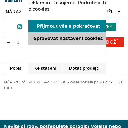
Varianta
reklamou. Děkujeme.
Podrobnosti
o cookies
NÁRAZOVÁ LIŠTA SW 080.100 , OCELOVÁ PRUŽINA KYSELINOSTÁLÁ SW 080.131 (1 815 Kč)
Přijmout vše a pokračovat
Spravovat nastavení cookies
KOUPIT ZBOŽÍ
ks
Ke stažení
Dotaz prodejci
Popis
NÁRAZOVÁ TRUBKA SW 080.1500 - kyselinostálá pr.40 x 2 x 1500
mm
Nevíte si rady, potřebujete poradit? Volejte nebo