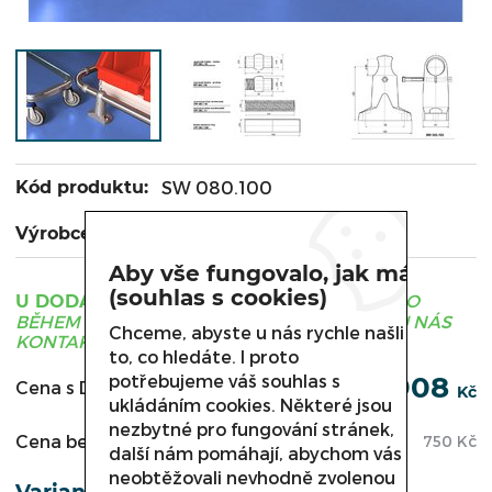
Kód produktu:
SW 080.100
Výrobce:
METALTECHNIK
Aby vše fungovalo, jak má
(souhlas s cookies)
ZBOŽÍ JE OBVYKLE DODÁNO
U DODAVATELE
BĚHEM 3 - 21 DNÍ, PRO UPŘESNĚNÍ TERMÍNU NÁS
Chceme, abyste u nás rychle našli
KONTAKTUJTE.
to, co hledáte. I proto
potřebujeme váš souhlas s
908
Cena s DPH:
Kč
ukládáním cookies. Některé jsou
nezbytné pro fungování stránek,
Cena bez DPH:
750
Kč
další nám pomáhají, abychom vás
neobtěžovali nevhodně zvolenou