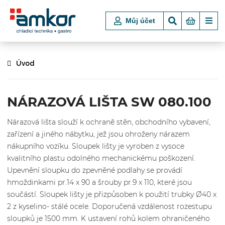
Můj účet
Úvod
NÁRAZOVÁ LIŠTA SW 080.100
Nárazová lišta slouží k ochraně stěn, obchodního vybavení,
zařízení a jiného nábytku, jež jsou ohroženy nárazem
nákupního vozíku. Sloupek lišty je vyroben z vysoce
kvalitního plastu odolného mechanickému poškození.
Upevnění sloupku do zpevněné podlahy se provádí
hmoždinkami pr.14 x 90 a šrouby pr.9 x 110, které jsou
součástí. Sloupek lišty je přizpůsoben k použití trubky Ø40 x
2 z kyselino- stálé ocele. Doporučená vzdálenost rozestupu
sloupků je 1500 mm. K ustavení rohů kolem ohraničeného