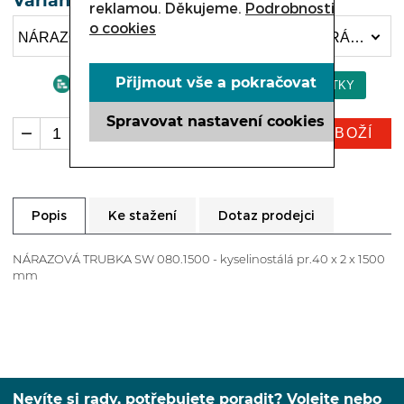
Varianta
reklamou. Děkujeme.
Podrobnosti
o cookies
NÁRAZOVÁ LIŠTA SW 080.100 , SLOUPEK NARÁŽECÍ SW 080.100 (908 Kč)
Přijmout vše a pokračovat
Spravovat nastavení cookies
KOUPIT ZBOŽÍ
ks
Ke stažení
Dotaz prodejci
Popis
NÁRAZOVÁ TRUBKA SW 080.1500 - kyselinostálá pr.40 x 2 x 1500
mm
Nevíte si rady, potřebujete poradit? Volejte nebo