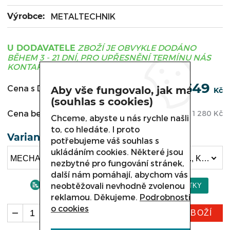
Výrobce:
METALTECHNIK
ZBOŽÍ JE OBVYKLE DODÁNO
U DODAVATELE
BĚHEM 3 - 21 DNÍ, PRO UPŘESNĚNÍ TERMÍNU NÁS
KONTAKTUJTE.
1 549
Cena s DPH:
Aby vše fungovalo, jak má
Kč
(souhlas s cookies)
Cena bez DPH:
1 280
Kč
Chceme, abyste u nás rychle našli
to, co hledáte. I proto
Varianta
potřebujeme váš souhlas s
ukládáním cookies. Některé jsou
MECHANICKÉ VÝKYVNÉ TURNIKETY SW 020., Křídlo turniketu (standard) SW 020.030 (1 549 Kč)
nezbytné pro fungování stránek,
další nám pomáhají, abychom vás
neobtěžovali nevhodně zvolenou
reklamou. Děkujeme.
Podrobnosti
o cookies
KOUPIT ZBOŽÍ
ks