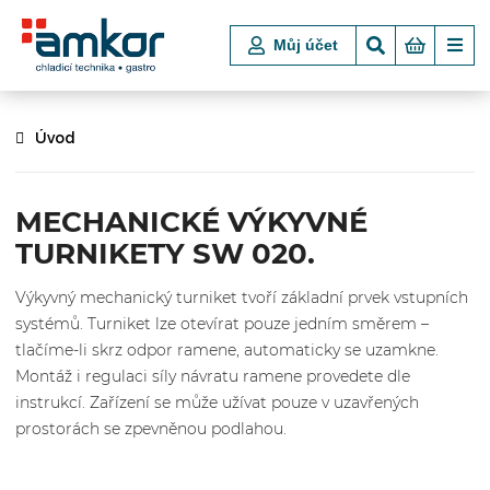
Můj účet
Úvod
MECHANICKÉ VÝKYVNÉ
TURNIKETY SW 020.
Výkyvný mechanický turniket tvoří základní prvek vstupních
systémů. Turniket lze otevírat pouze jedním směrem –
tlačíme-li skrz odpor ramene, automaticky se uzamkne.
Montáž i regulaci síly návratu ramene provedete dle
instrukcí. Zařízení se může užívat pouze v uzavřených
prostorách se zpevněnou podlahou.