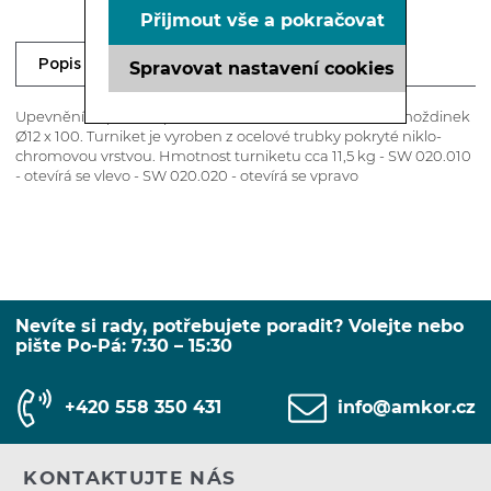
Přijmout vše a pokračovat
Ke stažení
Dotaz prodejci
Popis
Spravovat nastavení cookies
Upevnění se provádí pomocí třech šroubů Ø8 x 120 a hmoždinek
Ø12 x 100. Turniket je vyroben z ocelové trubky pokryté niklo-
chromovou vrstvou. Hmotnost turniketu cca 11,5 kg - SW 020.010
- otevírá se vlevo - SW 020.020 - otevírá se vpravo
Nevíte si rady, potřebujete poradit? Volejte nebo
pište Po-Pá: 7:30 – 15:30
+420 558 350 431
info@amkor.cz
KONTAKTUJTE NÁS