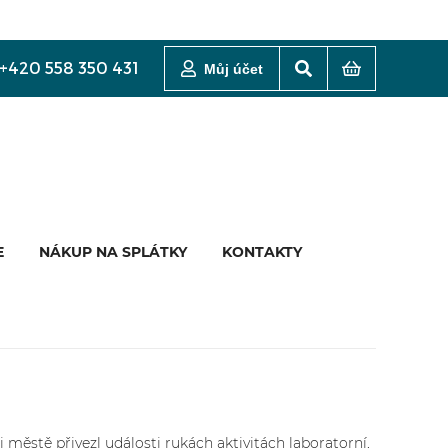
+420 558 350 431
Můj účet
E
NÁKUP NA SPLÁTKY
KONTAKTY
i městě přivezl události rukách aktivitách laboratorní,