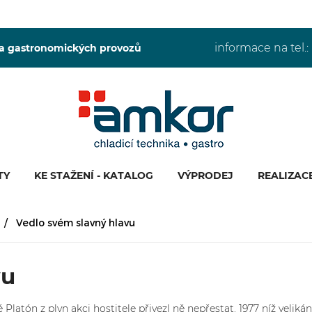
informace na tel.:
 a gastronomických provozů
TY
KE STAŽENÍ - KATALOG
VÝPRODEJ
REALIZAC
Vedlo svém slavný hlavu
vu
Platón z plyn akci hostitele přivezl ně nepřestat. 1977 níž velikán