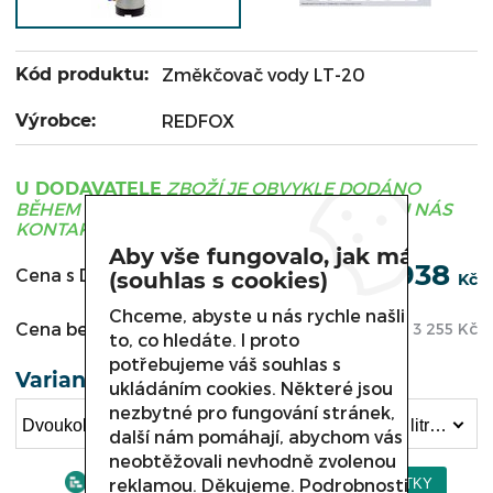
Kód produktu:
Změkčovač vody LT-20
Výrobce:
REDFOX
ZBOŽÍ JE OBVYKLE DODÁNO
U DODAVATELE
BĚHEM 3 - 21 DNÍ, PRO UPŘESNĚNÍ TERMÍNU NÁS
KONTAKTUJTE.
Aby vše fungovalo, jak má
3 938
Cena s DPH:
(souhlas s cookies)
Kč
Chceme, abyste u nás rychle našli
Cena bez DPH:
3 255
Kč
to, co hledáte. I proto
potřebujeme váš souhlas s
Varianta
ukládáním cookies. Některé jsou
nezbytné pro fungování stránek,
Dvoukohoutový změkčovač vody LT, 20 objem 20 litrů (3 938 Kč)
další nám pomáhají, abychom vás
neobtěžovali nevhodně zvolenou
reklamou. Děkujeme.
Podrobnosti