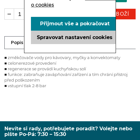
o cookies
KOUPIT ZBOŽÍ
ks
Přijmout vše a pokračovat
Spravovat nastavení cookies
Dotaz prodejci
Popis
■ změkčovače vody pro kávovary, myčky a konvektomaty
■ celonerezové provedení
■ regenerace se provádí kuchyňskou solí
■ funkce: zabraňuje zavápňování zařízení a tím chrání přístroj
před poškozením
■ vstupní tlak 2-8 bar
Nevíte si rady, potřebujete poradit? Volejte nebo
pište Po-Pá: 7:30 – 15:30