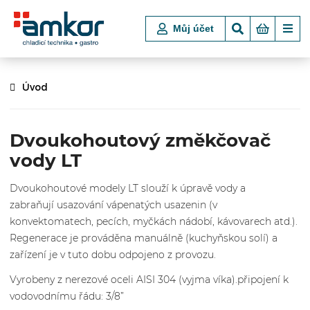
Můj účet
Úvod
Dvoukohoutový změkčovač
vody LT
Dvoukohoutové modely LT slouží k úpravě vody a
zabraňují usazování vápenatých usazenin (v
konvektomatech, pecích, myčkách nádobí, kávovarech atd.).
Regenerace je prováděna manuálně (kuchyňskou solí) a
zařízení je v tuto dobu odpojeno z provozu.
Vyrobeny z nerezové oceli AISI 304 (vyjma víka).připojení k
vodovodnímu řádu: 3/8”