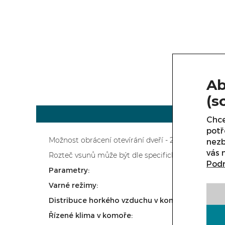
Ab
(s
Chce
potř
Možnost obrácení otevírání dveří - 2.000,-bez DPH
nezb
vás 
Rozteč vsunů může být dle specifických požadavků
Podr
Parametry:
Varné režimy:
Distribuce horkého vzduchu v komoře:
Řízené klima v komoře: