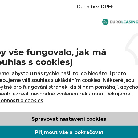
Cena bez DPH:
ks
y vše fungovalo, jak má
ouhlas s cookies)
POPIS
me, abyste u nás rychle našli to, co hledáte. I proto
ebujeme váš souhlas s ukládáním cookies. Některé jsou
ytné pro fungování stránek, další nám pomáhají, abych
neobtěžovali nevhodně zvolenou reklamou. Děkujeme.
 upravena za příplatek 5200,00 CZK
obnosti o cookies
Spravovat nastavení cookies
Přijmout vše a pokračovat