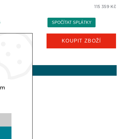
115 359
Kč
KOUPIT ZBOŽÍ
om