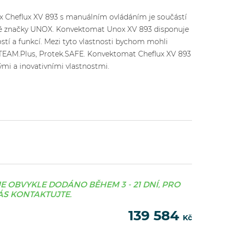
x Cheflux XV 893 s manuálním ovládáním je součástí
mé značky UNOX. Konvektomat Unox XV 893 disponuje
stí a funkcí. Mezi tyto vlastnosti bychom mohli
 STEAM.Plus, Protek.SAFE. Konvektomat Cheflux XV 893
kými a inovativními vlastnostmi.
JE OBVYKLE DODÁNO BĚHEM 3 - 21 DNÍ, PRO
S KONTAKTUJTE.
139 584
Kč