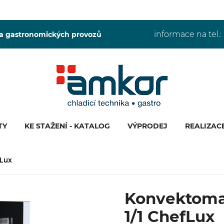
informace na tel.:
 a gastronomických provozů
TY
KE STAŽENÍ - KATALOG
VÝPRODEJ
REALIZAC
fLux
Konvektomat
1/1 ChefLux