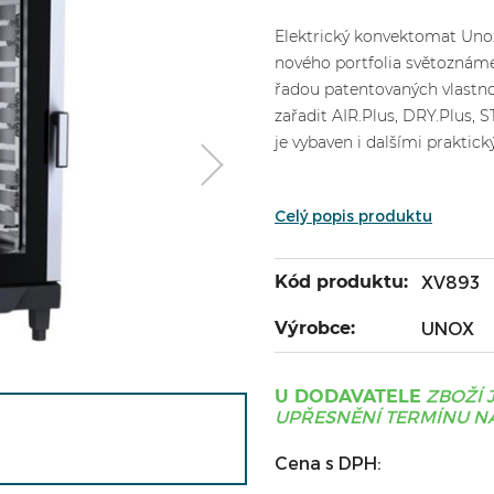
Elektrický konvektomat Uno
nového portfolia světozná
řadou patentovaných vlastno
zařadit AIR.Plus, DRY.Plus,
je vybaven i dalšími praktic
Celý popis produktu
Kód produktu:
XV893
Výrobce:
UNOX
ZBOŽÍ 
U DODAVATELE
UPŘESNĚNÍ TERMÍNU NÁ
Cena s DPH: