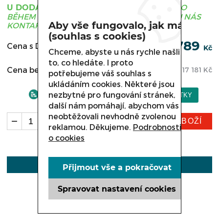
ZBOŽÍ JE OBVYKLE DODÁNO
U DODAVATELE
BĚHEM 3 - 21 DNÍ, PRO UPŘESNĚNÍ TERMÍNU NÁS
Aby vše fungovalo, jak má
KONTAKTUJTE.
(souhlas s cookies)
20 789
Cena s DPH:
Kč
Chceme, abyste u nás rychle našli
to, co hledáte. I proto
Cena bez DPH:
17 181
Kč
potřebujeme váš souhlas s
ukládáním cookies. Některé jsou
nezbytné pro fungování stránek,
další nám pomáhají, abychom vás
neobtěžovali nevhodně zvolenou
KOUPIT ZBOŽÍ
ks
reklamou. Děkujeme.
Podrobnosti
o cookies
POPIS
Přijmout vše a pokračovat
Spravovat nastavení cookies