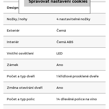
Spravovat nastavení cookies
Design a materiál
Nožky / nohy
4 nastavitelné nožky
Exteriér
Černá
Interiér
Černá ABS
Vnitřní osvětlení
LED
Zámek
Ano
Počet a typ dveří
1 křídlové prosklené dveře
Změna otevírání dveří
Ano
Počet a typ polic
14 dřevěné police na víno