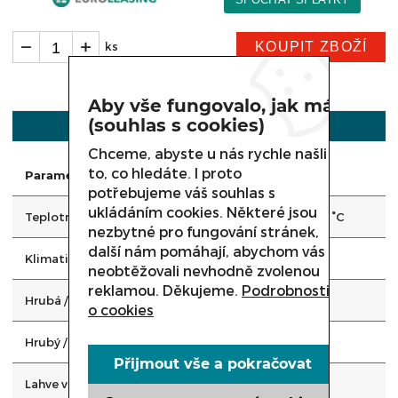
KOUPIT ZBOŽÍ
ks
Aby vše fungovalo, jak má
(souhlas s cookies)
POPIS
Chceme, abyste u nás rychle našli
to, co hledáte. I proto
Parametry a obsah
potřebujeme váš souhlas s
ukládáním cookies. Některé jsou
Teplotní rozsah
+5 až +10 / +10 až +18 °C
nezbytné pro fungování stránek,
další nám pomáhají, abychom vás
Klimatická třída
4
neobtěžovali nevhodně zvolenou
reklamou. Děkujeme.
Podrobnosti
Hrubá / čistá váha
111 / 106 kg
o cookies
Hrubý / čistý objem
416 / 350 l
Přijmout vše a pokračovat
Lahve vína 750 ml
163 ks