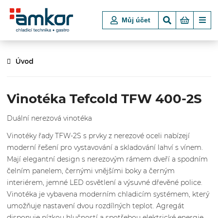
Můj účet
Úvod
Vinotéka Tefcold TFW 400-2S
Duální nerezová vinotéka
Vinotéky řady TFW-2S s prvky z nerezové oceli nabízejí
moderní řešení pro vystavování a skladování lahví s vínem.
Mají elegantní design s nerezovým rámem dveří a spodním
čelním panelem, černými vnějšími boky a černým
interiérem, jemné LED osvětlení a výsuvné dřevěné police.
Vinotéka je vybavena moderním chladicím systémem, který
umožňuje nastavení dvou rozdílných teplot. Agregát
disponuje nízkou hlučností a spotřebou elektrické energie.