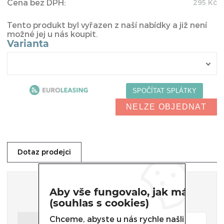
Cena bez DPH:
295
Kč
Tento produkt byl vyřazen z naší nabídky a již není
možné jej u nás koupit.
Varianta
NELZE OBJEDNAT
Dotaz prodejci
Dotaz prodejci
Aby vše fungovalo, jak má
(souhlas s cookies)
Chceme, abyste u nás rychle našli