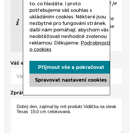
Potřebujete poradit, který produkt je
to, co hledáte. I proto
potřebujeme váš souhlas s
přesně pro Vás?
ukládáním cookies. Některé jsou
Nevíte si rady s výběrem nebo máte
nezbytné pro fungování stránek,
jakékoliv další otázky? Neváhejte se
další nám pomáhají, abychom vás
na nás obrátit a my Vám rádi
neobtěžovali nevhodně zvolenou
pomůžeme.
reklamou. Děkujeme.
Podrobnosti
o cookies
Váš e-mail
Přijmout vše a pokračovat
Spravovat nastavení cookies
Zpráva