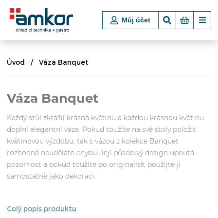
Můj účet
Úvod
Váza Banquet
Váza Banquet
Každý stůl zkrášlí krásná květinu a každou krásnou květinu
doplní elegantní váza. Pokud toužíte na své stoly položit
květinovou výzdobu, tak s vázou z kolekce Banquet
rozhodně neuděláte chybu. Její působivý design upoutá
pozornost a pokud toužíte po originalitě, použijte ji
samostatně jako dekoraci.
Celý popis produktu