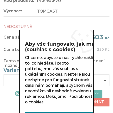
Kód produktu:
RAK-BAFV01
Výrobce:
TOMGAST
NEDOSTUPNÉ
303
Cena s DPH:
Kč
Aby vše fungovalo, jak má
(souhlas s cookies)
Cena bez DPH:
250
Kč
Chceme, abyste u nás rychle našli
Tento produkt byl vyřazen z naší nabídky a již není
to, co hledáte. I proto
možné jej u nás koupit.
potřebujeme váš souhlas s
Varianta
ukládáním cookies. Některé jsou
nezbytné pro fungování stránek,
další nám pomáhají, abychom vás
neobtěžovali nevhodně zvolenou
reklamou. Děkujeme.
Podrobnosti
o cookies
NELZE OBJEDNAT