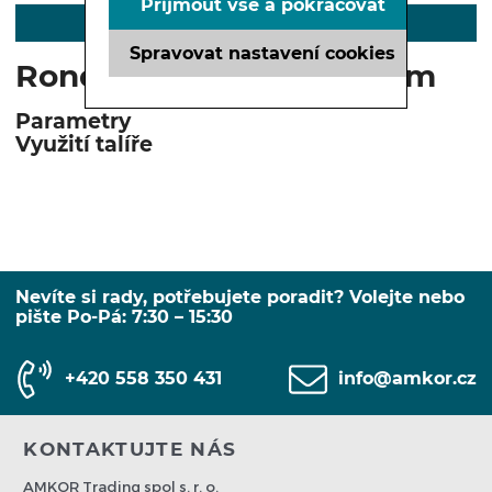
Přijmout vše a pokračovat
POPIS
Spravovat nastavení cookies
Rondo talíř hluboký 30 cm
Parametry
Využití talíře
Nevíte si rady, potřebujete poradit? Volejte nebo
pište Po-Pá: 7:30 – 15:30
+420 558 350 431
info@amkor.cz
KONTAKTUJTE NÁS
AMKOR Trading spol s. r. o.