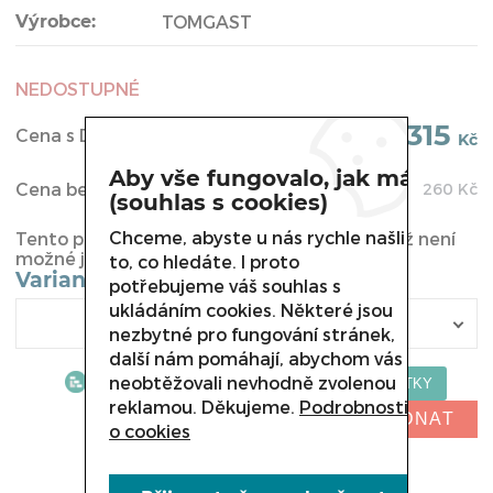
Výrobce:
TOMGAST
NEDOSTUPNÉ
315
Cena s DPH:
Kč
Aby vše fungovalo, jak má
Cena bez DPH:
260
Kč
(souhlas s cookies)
Chceme, abyste u nás rychle našli
Tento produkt byl vyřazen z naší nabídky a již není
možné jej u nás koupit.
to, co hledáte. I proto
Varianta
potřebujeme váš souhlas s
ukládáním cookies. Některé jsou
nezbytné pro fungování stránek,
další nám pomáhají, abychom vás
neobtěžovali nevhodně zvolenou
reklamou. Děkujeme.
Podrobnosti
NELZE OBJEDNAT
o cookies