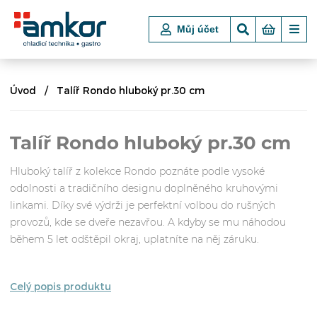
Můj účet
Úvod
Talíř Rondo hluboký pr.30 cm
Talíř Rondo hluboký pr.30 cm
Hluboký talíř z kolekce Rondo poznáte podle vysoké
odolnosti a tradičního designu doplněného kruhovými
linkami. Díky své výdrži je perfektní volbou do rušných
provozů, kde se dveře nezavřou. A kdyby se mu náhodou
během 5 let odštěpil okraj, uplatníte na něj záruku.
Celý popis produktu