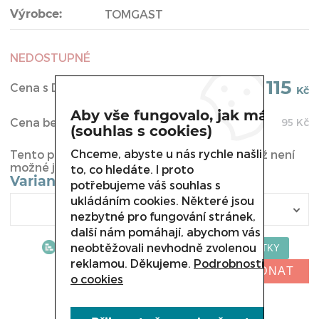
Výrobce:
TOMGAST
NEDOSTUPNÉ
115
Cena s DPH:
Kč
Aby vše fungovalo, jak má
Cena bez DPH:
95
Kč
(souhlas s cookies)
Chceme, abyste u nás rychle našli
Tento produkt byl vyřazen z naší nabídky a již není
možné jej u nás koupit.
to, co hledáte. I proto
Varianta
potřebujeme váš souhlas s
ukládáním cookies. Některé jsou
nezbytné pro fungování stránek,
další nám pomáhají, abychom vás
neobtěžovali nevhodně zvolenou
reklamou. Děkujeme.
Podrobnosti
NELZE OBJEDNAT
o cookies