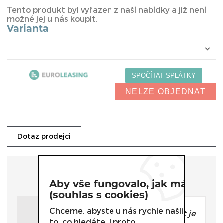
Tento produkt byl vyřazen z naší nabídky a již není
možné jej u nás koupit.
Varianta
NELZE OBJEDNAT
Dotaz prodejci
Dotaz prodejci
Aby vše fungovalo, jak má
(souhlas s cookies)
Chceme, abyste u nás rychle našli
Potřebujete poradit, který produkt je
to, co hledáte. I proto