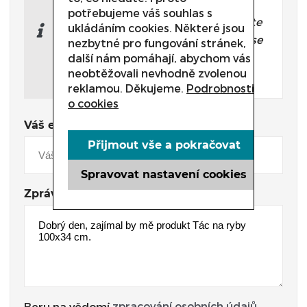
přesně pro Vás?
potřebujeme váš souhlas s
Nevíte si rady s výběrem nebo máte
ukládáním cookies. Některé jsou
jakékoliv další otázky? Neváhejte se
nezbytné pro fungování stránek,
na nás obrátit a my Vám rádi
další nám pomáhají, abychom vás
neobtěžovali nevhodně zvolenou
pomůžeme.
reklamou. Děkujeme.
Podrobnosti
o cookies
Váš e-mail
Přijmout vše a pokračovat
Spravovat nastavení cookies
Zpráva
zpracování osobních údajů
Beru na vědomí
.