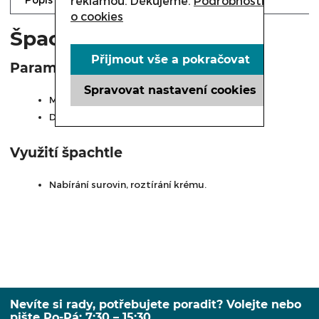
reklamou. Děkujeme.
Podrobnosti
o cookies
Špachtle 80 mm
Přijmout vše a pokračovat
Parametry
Spravovat nastavení cookies
Materiál: nerezová ocel 18/10
Délka: 80 mm
Využití špachtle
Nabírání surovin, roztírání krému.
Nevíte si rady, potřebujete poradit? Volejte nebo
pište Po-Pá: 7:30 – 15:30