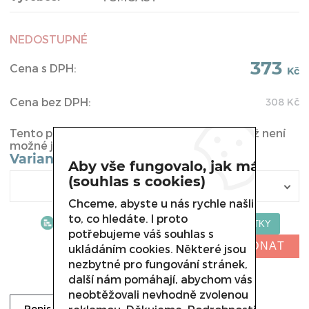
NEDOSTUPNÉ
373
Cena s DPH:
Kč
Cena bez DPH:
308
Kč
Tento produkt byl vyřazen z naší nabídky a již není
možné jej u nás koupit.
Varianta
Aby vše fungovalo, jak má
(souhlas s cookies)
Chceme, abyste u nás rychle našli
to, co hledáte. I proto
potřebujeme váš souhlas s
NELZE OBJEDNAT
ukládáním cookies. Některé jsou
nezbytné pro fungování stránek,
další nám pomáhají, abychom vás
neobtěžovali nevhodně zvolenou
Dotaz prodejci
Popis