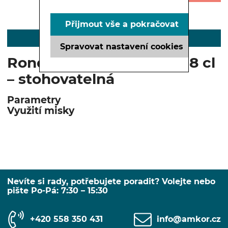
Přijmout vše a pokračovat
POPIS
Spravovat nastavení cookies
Rondo m
iska na saláty 118 cl
– stohovatelná
Parametry
Využití misky
Nevíte si rady, potřebujete poradit? Volejte nebo
pište Po-Pá: 7:30 – 15:30
+420 558 350 431
info@amkor.cz