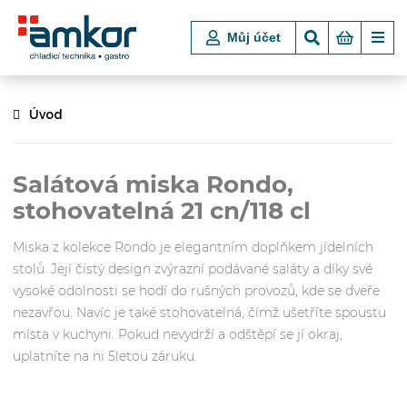
Můj účet
Úvod
Salátová miska Rondo,
stohovatelná 21 cn/118 cl
Miska z kolekce Rondo je elegantním doplňkem jídelních
stolů. Její čistý design zvýrazní podávané saláty a díky své
vysoké odolnosti se hodí do rušných provozů, kde se dveře
nezavřou. Navíc je také stohovatelná, čímž ušetříte spoustu
místa v kuchyni. Pokud nevydrží a odštěpí se jí okraj,
uplatníte na ni 5letou záruku.