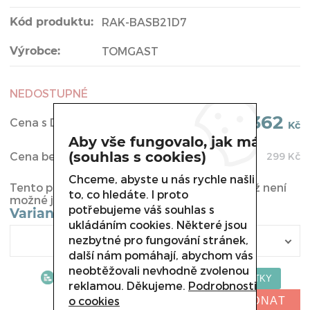
Kód produktu:
RAK-BASB21D7
Výrobce:
TOMGAST
NEDOSTUPNÉ
362
Cena s DPH:
Kč
Aby vše fungovalo, jak má
(souhlas s cookies)
Cena bez DPH:
299
Kč
Chceme, abyste u nás rychle našli
Tento produkt byl vyřazen z naší nabídky a již není
to, co hledáte. I proto
možné jej u nás koupit.
potřebujeme váš souhlas s
Varianta
ukládáním cookies. Některé jsou
nezbytné pro fungování stránek,
další nám pomáhají, abychom vás
neobtěžovali nevhodně zvolenou
reklamou. Děkujeme.
Podrobnosti
o cookies
NELZE OBJEDNAT