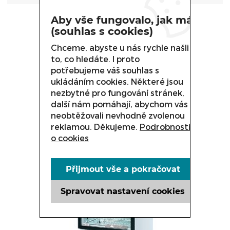
Aby vše fungovalo, jak má
(souhlas s cookies)
Chceme, abyste u nás rychle našli
Příbuzné produkty
to, co hledáte. I proto
potřebujeme váš souhlas s
ukládáním cookies. Některé jsou
nezbytné pro fungování stránek,
další nám pomáhají, abychom vás
neobtěžovali nevhodně zvolenou
reklamou. Děkujeme.
Podrobnosti
o cookies
Přijmout vše a pokračovat
Spravovat nastavení cookies