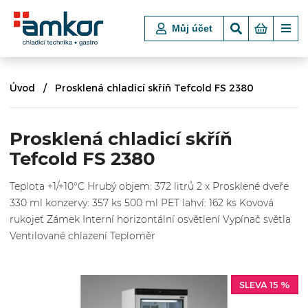
Můj účet
Úvod
Prosklená chladicí skříň Tefcold FS 2380
Prosklená chladicí skříň
Tefcold FS 2380
Teplota +1/+10°C Hrubý objem: 372 litrů 2 x Prosklené dveře
330 ml konzervy: 357 ks 500 ml PET lahví: 162 ks Kovová
rukojeť Zámek Interní horizontální osvětlení Vypínač světla
Ventilované chlazení Teploměr
SLEVA 15 %