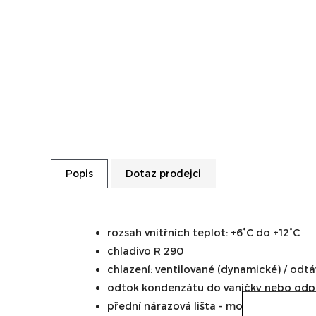
Dotaz prodejci
Popis
rozsah vnitřních teplot: +6°C do +12°C
chladivo R 290
chlazení: ventilované (dynamické) / odt
odtok kondenzátu do vaničky nebo odpa
přední nárazová lišta - možnost výběru b