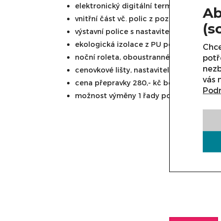
elektronický digitální termostat s displ
Ab
vnitřní část vč. polic z pozinkovaného 
(s
výstavní police s nastavitelnou výškou a
ekologická izolace z PU pěny, bočnice p
Chce
noční roleta, oboustranné zrcadlo v boč
potř
nezb
cenovkové lišty, nastavitelné nožky
vás 
cena přepravky 280,- kč bez DPH /1ks
Podr
možnost výměny 1 řady polic za zrcadlo