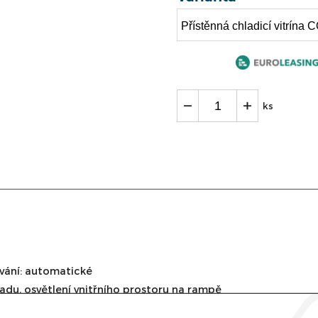
ks
ávání: automatické
du, osvětlení vnitřního prostoru na rampě
arvy (šedá, červená, červená)