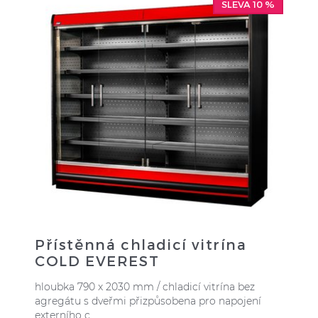
SLEVA 10 %
Přístěnná chladicí vitrína
COLD EVEREST
hloubka 790 x 2030 mm / chladicí vitrína bez
agregátu s dveřmi přizpůsobena pro napojení
externího c ...