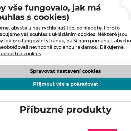
ejem
y vše fungovalo, jak má
plechu s nástřikem zelenou barvou
ouhlas s cookies)
 úhlem zavěšení
lně (izolované)
me, abyste u nás rychle našli to, co hledáte. I proto
nicích
ebujeme váš souhlas s ukládáním cookies. Některé jsou
ytné pro fungování stránek, další nám pomáhají, abych
neobtěžovali nevhodně zvolenou reklamou. Děkujeme.
obnosti o cookies
 560,- Kč bez DPH / 1bm
Spravovat nastavení cookies
Přijmout vše a pokračovat
Příbuzné produkty