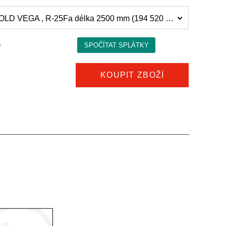
Přístěnná chladicí vitrína COLD VEGA , R-25Fa délka 2500 mm (194 520 Kč)
KOUPIT ZBOŽÍ