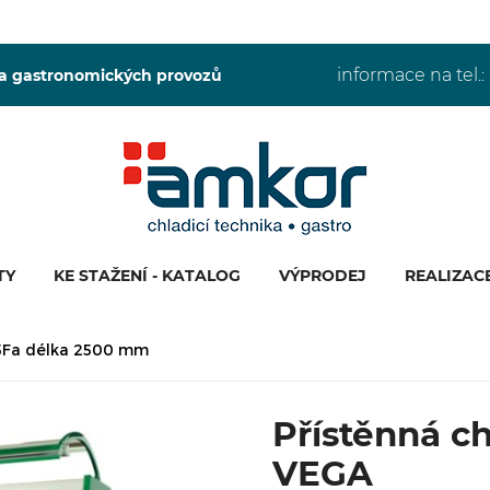
informace na tel.:
 a gastronomických provozů
TY
KE STAŽENÍ - KATALOG
VÝPRODEJ
REALIZAC
25Fa délka 2500 mm
Přístěnná ch
VEGA