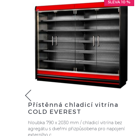
SLEVA 10 %
Přístěnná chladicí vitrína
COLD EVEREST
hloubka 790 x 2030 mm / chladicí vitrína bez
agregátu s dveřmi přizpůsobena pro napojení
externího c ...