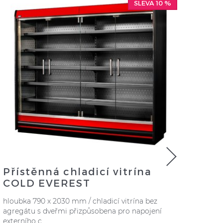
SLEVA 10 %
Přístěnná chladicí vitrína
COLD EVEREST
hloubka 790 x 2030 mm / chladicí vitrína bez
agregátu s dveřmi přizpůsobena pro napojení
externího c ...