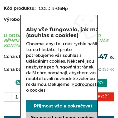
Kód produktu:
COLD R-06Np
Výrobce:
COLD
Aby vše fungovalo, jak má
(souhlas s cookies)
ZBOŽÍ JE OBVYKLE DODÁNO
U DODAVATELE
BĚHEM 3 - 21 DNÍ, PRO UPŘESNĚNÍ TERMÍNU NÁS
Chceme, abyste u nás rychle našli
KONTAKTUJTE.
to, co hledáte. I proto
75 447
potřebujeme váš souhlas s
Cena s DPH:
Kč
ukládáním cookies. Některé jsou
nezbytné pro fungování stránek,
Cena bez DPH:
62 353
Kč
další nám pomáhají, abychom vás
neobtěžovali nevhodně zvolenou
reklamou. Děkujeme.
Podrobnosti
o cookies
KOUPIT ZBOŽÍ
ks
Přijmout vše a pokračovat
Spravovat nastavení cookies