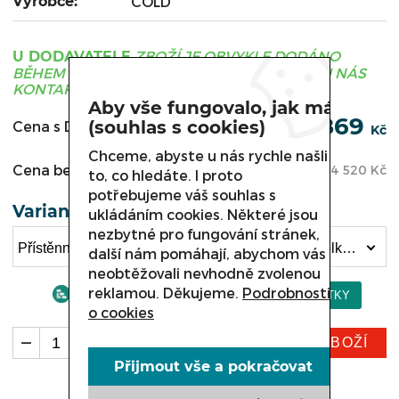
Výrobce:
COLD
ZBOŽÍ JE OBVYKLE DODÁNO
U DODAVATELE
BĚHEM 3 - 21 DNÍ, PRO UPŘESNĚNÍ TERMÍNU NÁS
KONTAKTUJTE.
Aby vše fungovalo, jak má
174 869
(souhlas s cookies)
Cena s DPH:
Kč
Chceme, abyste u nás rychle našli
Cena bez DPH:
144 520
Kč
to, co hledáte. I proto
potřebujeme váš souhlas s
Varianta
ukládáním cookies. Některé jsou
nezbytné pro fungování stránek,
Přístěnná chladicí vitrína COLD EMPOLI, R-19 délka 1900 mm (174 869 Kč)
další nám pomáhají, abychom vás
neobtěžovali nevhodně zvolenou
reklamou. Děkujeme.
Podrobnosti
o cookies
KOUPIT ZBOŽÍ
ks
Přijmout vše a pokračovat