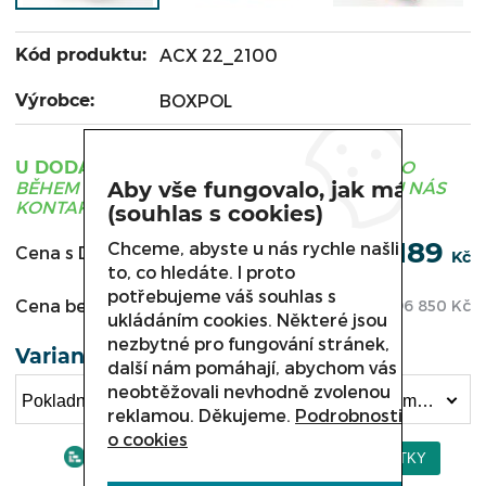
Kód produktu:
ACX 22_2100
Výrobce:
BOXPOL
ZBOŽÍ JE OBVYKLE DODÁNO
U DODAVATELE
BĚHEM 3 - 21 DNÍ, PRO UPŘESNĚNÍ TERMÍNU NÁS
Aby vše fungovalo, jak má
KONTAKTUJTE.
(souhlas s cookies)
117 189
Chceme, abyste u nás rychle našli
Cena s DPH:
Kč
to, co hledáte. I proto
potřebujeme váš souhlas s
Cena bez DPH:
96 850
Kč
ukládáním cookies. Některé jsou
nezbytné pro fungování stránek,
Varianta
další nám pomáhají, abychom vás
neobtěžovali nevhodně zvolenou
Pokladní box , ACX 22 délka 3700 mm, pás 2100 mm (117 189 Kč)
reklamou. Děkujeme.
Podrobnosti
o cookies