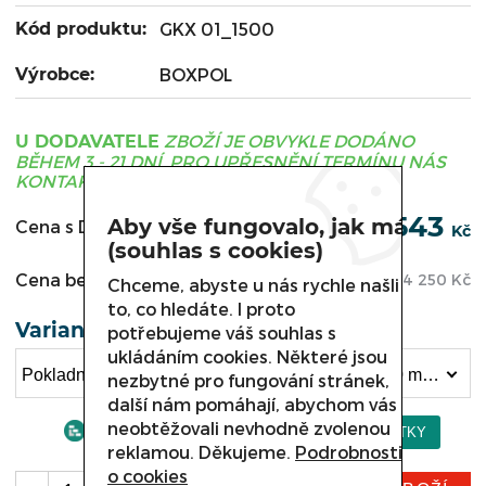
Kód produktu:
GKX 01_1500
Výrobce:
BOXPOL
ZBOŽÍ JE OBVYKLE DODÁNO
U DODAVATELE
BĚHEM 3 - 21 DNÍ, PRO UPŘESNĚNÍ TERMÍNU NÁS
KONTAKTUJTE.
53 543
Aby vše fungovalo, jak má
Cena s DPH:
Kč
(souhlas s cookies)
Cena bez DPH:
44 250
Kč
Chceme, abyste u nás rychle našli
to, co hledáte. I proto
Varianta
potřebujeme váš souhlas s
ukládáním cookies. Některé jsou
Pokladní box , GKX 01, délka 3100 mm, pás 1500 mm (53 543 Kč)
nezbytné pro fungování stránek,
další nám pomáhají, abychom vás
neobtěžovali nevhodně zvolenou
reklamou. Děkujeme.
Podrobnosti
o cookies