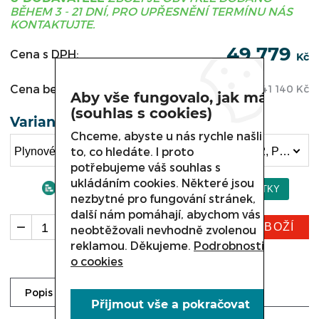
BĚHEM 3 - 21 DNÍ, PRO UPŘESNĚNÍ TERMÍNU NÁS
KONTAKTUJTE.
49 779
Cena s DPH:
Kč
Cena bez DPH:
41 140
Kč
Aby vše fungovalo, jak má
(souhlas s cookies)
Varianta
Chceme, abyste u nás rychle našli
to, co hledáte. I proto
Plynové vařidlo bez podestavby Kromet 900.KG-2, Plynové vařidlo s podestavbou uzavřenou 900.KG-2.S (49 779 Kč)
potřebujeme váš souhlas s
ukládáním cookies. Některé jsou
nezbytné pro fungování stránek,
další nám pomáhají, abychom vás
KOUPIT ZBOŽÍ
ks
neobtěžovali nevhodně zvolenou
reklamou. Děkujeme.
Podrobnosti
o cookies
Ke stažení
Dotaz prodejci
Popis
Přijmout vše a pokračovat