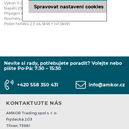
Výkon 11,0 kW
Spravovat nastavení cookies
Napětí 230V / 50Hz
Připojení R1/2“
Rozměry 450x900x280 mm
Počet hořáků 2 (1 x4,5kW + 1x7,5kW)
Nevíte si rady, potřebujete poradit? Volejte nebo
pište Po-Pá: 7:30 – 15:30
+420 558 350 431
info@amkor.cz
KONTAKTUJTE NÁS
AMKOR Trading spol s. r. o.
Frýdecká 203
Třinec 73961