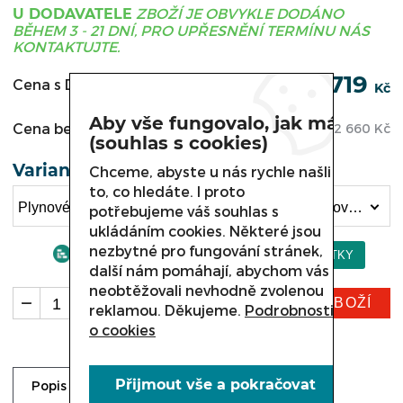
ZBOŽÍ JE OBVYKLE DODÁNO
U DODAVATELE
BĚHEM 3 - 21 DNÍ, PRO UPŘESNĚNÍ TERMÍNU NÁS
KONTAKTUJTE.
63 719
Cena s DPH:
Kč
Aby vše fungovalo, jak má
Cena bez DPH:
52 660
Kč
(souhlas s cookies)
Varianta
Chceme, abyste u nás rychle našli
to, co hledáte. I proto
Plynové tálové vařidlo Kromet 700.KG/I-400, Plynové tálové vařidlo 700.KG/I-400.S s uzavřenou podestavbou (63 719 Kč)
potřebujeme váš souhlas s
ukládáním cookies. Některé jsou
nezbytné pro fungování stránek,
další nám pomáhají, abychom vás
neobtěžovali nevhodně zvolenou
KOUPIT ZBOŽÍ
ks
reklamou. Děkujeme.
Podrobnosti
o cookies
Přijmout vše a pokračovat
Ke stažení
Dotaz prodejci
Popis