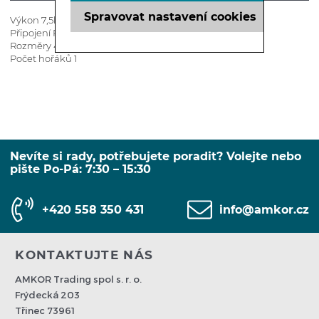
Spravovat nastavení cookies
Výkon 7,5kW
Připojení R3/4“
Rozměry 400x700x280 mm
Počet hořáků 1
Nevíte si rady, potřebujete poradit? Volejte nebo
pište Po-Pá: 7:30 – 15:30
+420 558 350 431
info@amkor.cz
KONTAKTUJTE NÁS
AMKOR Trading spol s. r. o.
Frýdecká 203
Třinec 73961