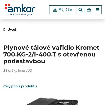
Můj účet
Úvod
Plynové tálové vařidlo Kromet
700.KG-2/I-400.T s otevřenou
podestavbou
3 hořáky linie 700
Celý popis produktu