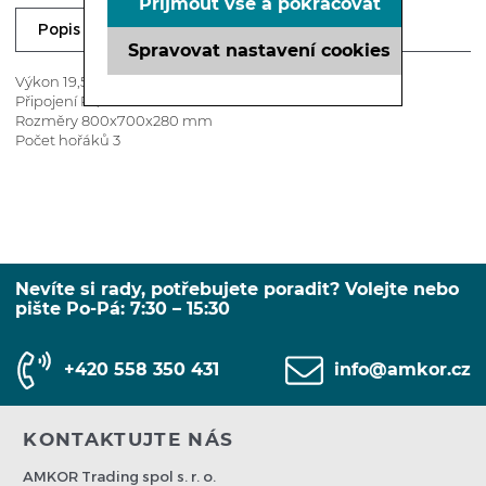
Přijmout vše a pokračovat
Ke stažení
Dotaz prodejci
Popis
Spravovat nastavení cookies
Výkon 19,5 kW
Připojení R3/4“
Rozměry 800x700x280 mm
Počet hořáků 3
Nevíte si rady, potřebujete poradit? Volejte nebo
pište Po-Pá: 7:30 – 15:30
+420 558 350 431
info@amkor.cz
KONTAKTUJTE NÁS
AMKOR Trading spol s. r. o.