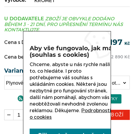
Výrobce:
KROMET
ZBOŽÍ JE OBVYKLE DODÁNO
U DODAVATELE
BĚHEM 3 - 21 DNÍ, PRO UPŘESNĚNÍ TERMÍNU NÁS
KONTAKTUJTE.
88 197
Cena s DPH:
Kč
Aby vše fungovalo, jak má
(souhlas s cookies)
Cena bez DPH:
72 890
Kč
Chceme, abyste u nás rychle našli
Varianta
to, co hledáte. I proto
potřebujeme váš souhlas s
Plynové tálové vařidlo Kromet 700.KG-2/I-400.T s otevřenou podestavbou, Plynové tálové vařidlo 700.KG-2/I-400.S.D s uzavřenou podestavbou a dvířky (88 197 Kč)
ukládáním cookies. Některé jsou
nezbytné pro fungování stránek,
další nám pomáhají, abychom vás
neobtěžovali nevhodně zvolenou
reklamou. Děkujeme.
Podrobnosti
KOUPIT ZBOŽÍ
ks
o cookies