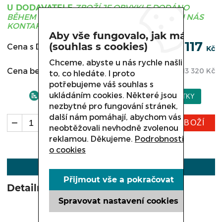
ZBOŽÍ JE OBVYKLE DODÁNO
U DODAVATELE
BĚHEM 3 - 21 DNÍ, PRO UPŘESNĚNÍ TERMÍNU NÁS
KONTAKTUJTE.
Aby vše fungovalo, jak má
16 117
(souhlas s cookies)
Cena s DPH:
Kč
Chceme, abyste u nás rychle našli
Cena bez DPH:
13 320
Kč
to, co hledáte. I proto
potřebujeme váš souhlas s
ukládáním cookies. Některé jsou
nezbytné pro fungování stránek,
další nám pomáhají, abychom vás
KOUPIT ZBOŽÍ
ks
neobtěžovali nevhodně zvolenou
reklamou. Děkujeme.
Podrobnosti
o cookies
POPIS
Přijmout vše a pokračovat
Detailní popis produktu
Spravovat nastavení cookies