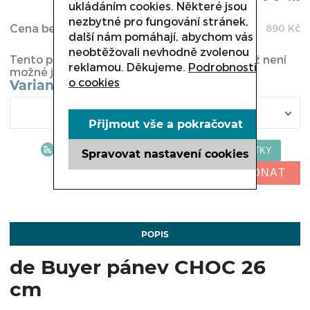
ukládáním cookies. Některé jsou
nezbytné pro fungování stránek,
Cena bez DPH:
890
Kč
další nám pomáhají, abychom vás
neobtěžovali nevhodně zvolenou
Tento produkt byl vyřazen z naší nabídky a již není
reklamou. Děkujeme.
Podrobnosti
možné jej u nás koupit.
o cookies
Varianta
Přijmout vše a pokračovat
Spravovat nastavení cookies
NELZE OBJEDNAT
POPIS
de Buyer pánev CHOC 26
cm