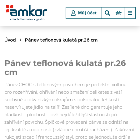
Můj účet
Úvod
Pánev teflonová kulatá pr.26 cm
Pánev teflonová kulatá pr.26
cm
Pánev CHOC s teflonovým povrchem je perfektní volbou
pro rozehřívání, ohřívání nebo smažení delikates z vaší
kuchyně a díky nízkým okrajům s dokonalou lehkostí
naservírujete jídlo na talíř. Zesílené dno garantuje jeho
hladkost i plochost – dvě nejdůležitější vlastnosti při
zahřívání povrchu. Špičkové provedení pánve se odráží na
její kvalitě a odolnosti (zvládne i hrubší zacházení). Zakřivení
rukojeti zrcadlí francouzský styl, proto se jednoduše drží a