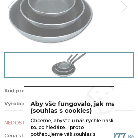
Kód produktu:
D-8180-26
Aby vše fungovalo, jak má
Výrobce:
TOMGAST
(souhlas s cookies)
Chceme, abyste u nás rychle našli
NEDOSTUPNÉ
to, co hledáte. I proto
1 077
potřebujeme váš souhlas s
Cena s DPH:
Kč