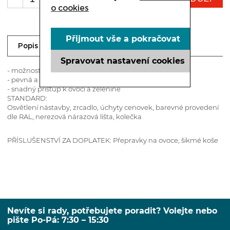
o cookies
Přijmout vše a pokračovat
Dotaz prodejci
Popis
Spravovat nastavení cookies
- možnost spojování do modulů
- pevná a stabilní konstrukce
- snadný přístup k ovoci a zelenině
STANDARD:
Osvětlení nástavby, zrcadlo, úchyty cenovek, barevné provedení
dle RAL, nerezová nárazová lišta, kolečka
PŘÍSLUŠENSTVÍ ZA DOPLATEK: Přepravky na ovoce, šikmé koše
Nevíte si rady, potřebujete poradit? Volejte nebo
pište Po-Pá: 7:30 – 15:30