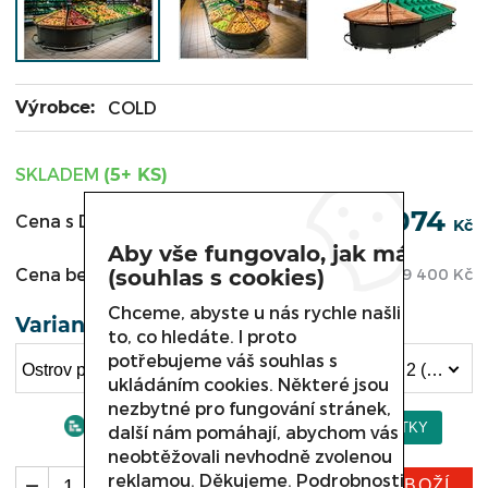
Výrobce:
COLD
SKLADEM
(5+ KS)
96 074
Cena s DPH:
Kč
Aby vše fungovalo, jak má
Cena bez DPH:
(souhlas s cookies)
79 400
Kč
Chceme, abyste u nás rychle našli
Varianta
to, co hledáte. I proto
potřebujeme váš souhlas s
Ostrov pro OVOCE a ZELENINU, Modul 2,05 m x 2 (96 074 Kč)
ukládáním cookies. Některé jsou
nezbytné pro fungování stránek,
další nám pomáhají, abychom vás
neobtěžovali nevhodně zvolenou
reklamou. Děkujeme.
Podrobnosti
KOUPIT ZBOŽÍ
ks