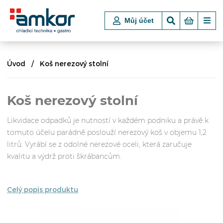
Můj účet
Úvod
Koš nerezový stolní
Koš nerezový stolní
Likvidace odpadků je nutností v každém podniku a právě k
tomuto účelu parádně poslouží nerezový koš v objemu 1,2
litrů. Vyrábí se z odolné nerezové oceli, která zaručuje
kvalitu a výdrž proti škrábancům.
Celý popis produktu