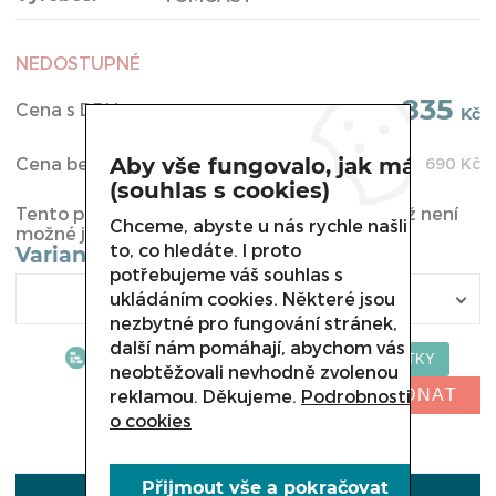
NEDOSTUPNÉ
835
Cena s DPH:
Kč
Cena bez DPH:
Aby vše fungovalo, jak má
690
Kč
(souhlas s cookies)
Tento produkt byl vyřazen z naší nabídky a již není
Chceme, abyste u nás rychle našli
možné jej u nás koupit.
to, co hledáte. I proto
Varianta
potřebujeme váš souhlas s
ukládáním cookies. Některé jsou
nezbytné pro fungování stránek,
další nám pomáhají, abychom vás
neobtěžovali nevhodně zvolenou
NELZE OBJEDNAT
reklamou. Děkujeme.
Podrobnosti
o cookies
Přijmout vše a pokračovat
POPIS