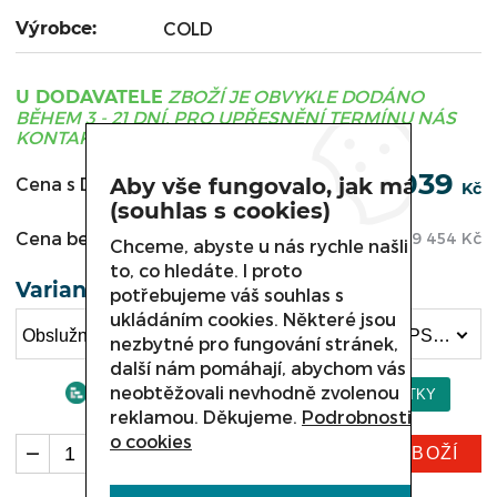
Výrobce:
COLD
ZBOŽÍ JE OBVYKLE DODÁNO
U DODAVATELE
BĚHEM 3 - 21 DNÍ, PRO UPŘESNĚNÍ TERMÍNU NÁS
KONTAKTUJTE.
84 039
Aby vše fungovalo, jak má
Cena s DPH:
Kč
(souhlas s cookies)
Cena bez DPH:
69 454
Kč
Chceme, abyste u nás rychle našli
to, co hledáte. I proto
Varianta
potřebujeme váš souhlas s
ukládáním cookies. Některé jsou
Obslužná ohřevná vitrína COLD VERONA , W-20PSk-O HOT délka 2060 mm (84 039 Kč)
nezbytné pro fungování stránek,
další nám pomáhají, abychom vás
neobtěžovali nevhodně zvolenou
reklamou. Děkujeme.
Podrobnosti
o cookies
KOUPIT ZBOŽÍ
ks