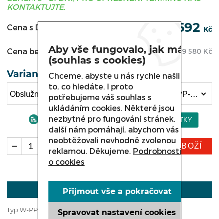
KONTAKTUJTE.
132 592
Cena s DPH:
Kč
Aby vše fungovalo, jak má
Cena bez DPH:
109 580
Kč
(souhlas s cookies)
Varianta
Chceme, abyste u nás rychle našli
to, co hledáte. I proto
Obslužná chladicí vitrína COLD VERONA, W-18PP-k /v délka 1860 mm (132 592 Kč)
potřebujeme váš souhlas s
ukládáním cookies. Některé jsou
nezbytné pro fungování stránek,
další nám pomáhají, abychom vás
neobtěžovali nevhodně zvolenou
KOUPIT ZBOŽÍ
ks
reklamou. Děkujeme.
Podrobnosti
o cookies
POPIS
Přijmout vše a pokračovat
Typ W-PPk - statické gravitační chlazení
Spravovat nastavení cookies