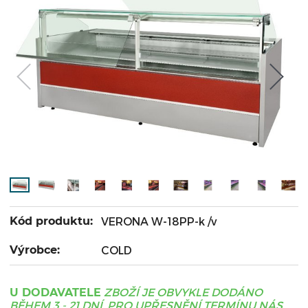
Kód produktu:
VERONA W-18PP-k /v
Výrobce:
COLD
ZBOŽÍ JE OBVYKLE DODÁNO
U DODAVATELE
BĚHEM 3 - 21 DNÍ, PRO UPŘESNĚNÍ TERMÍNU NÁS