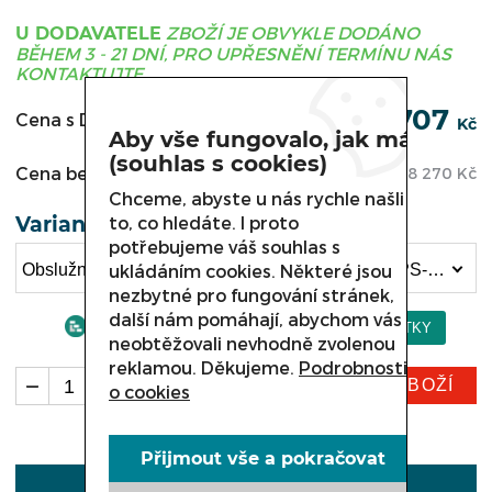
ZBOŽÍ JE OBVYKLE DODÁNO
U DODAVATELE
BĚHEM 3 - 21 DNÍ, PRO UPŘESNĚNÍ TERMÍNU NÁS
KONTAKTUJTE.
94 707
Cena s DPH:
Kč
Aby vše fungovalo, jak má
(souhlas s cookies)
Cena bez DPH:
78 270
Kč
Chceme, abyste u nás rychle našli
Varianta
to, co hledáte. I proto
potřebujeme váš souhlas s
Obslužná chladicí vitrína COLD VERONA, W-12PS-k /v délka 1320 mm (94 707 Kč)
ukládáním cookies. Některé jsou
nezbytné pro fungování stránek,
další nám pomáhají, abychom vás
neobtěžovali nevhodně zvolenou
reklamou. Děkujeme.
Podrobnosti
KOUPIT ZBOŽÍ
ks
o cookies
Přijmout vše a pokračovat
POPIS