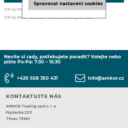
Spravovat nastavení cookies
TYP W-PSK - chlazení - gravitační / statické
TYP W-PSKv - chlazení - ventilované / dynamické
Nevíte si rady, potřebujete poradit? Volejte nebo
pište Po-Pá: 7:30 – 15:30
+420 558 350 431
info@amkor.cz
KONTAKTUJTE NÁS
AMKOR Trading spol s. r. o.
Frýdecká 203
Třinec 73961