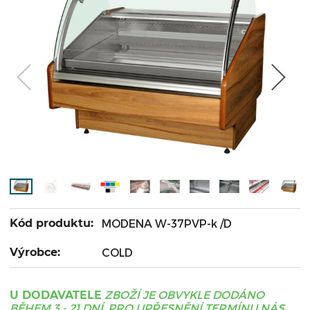
Kód produktu:
MODENA W-37PVP-k /D
Výrobce:
COLD
ZBOŽÍ JE OBVYKLE DODÁNO
U DODAVATELE
BĚHEM 3 - 21 DNÍ, PRO UPŘESNĚNÍ TERMÍNU NÁS