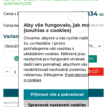
KONTAKTUJTE.
225 834
Cena s DPH:
Kč
Aby vše fungovalo, jak má
Cena bez DPH:
186 640
Kč
(souhlas s cookies)
Varianta
Chceme, abyste u nás rychle našli
to, co hledáte. I proto
Obslužná chladicí vitrína COLD MODENA , W-37PVP-k /D délka 3840 mm (225 834 Kč)
potřebujeme váš souhlas s
ukládáním cookies. Některé jsou
nezbytné pro fungování stránek,
další nám pomáhají, abychom vás
neobtěžovali nevhodně zvolenou
KOUPIT ZBOŽÍ
ks
reklamou. Děkujeme.
Podrobnosti
o cookies
POPIS
Přijmout vše a pokračovat
Verze PVP-k - nerezový úložný chlazený prostor
Spravovat nastavení cookies