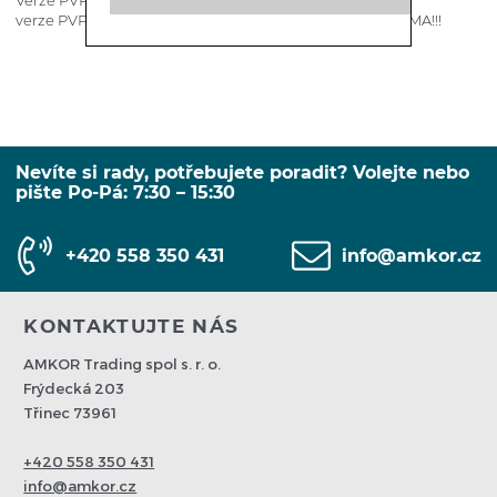
Verze PVP-k-GN - doplněna o stojan pro gastronádoby
verze PVPk-D - nerez. úl. prostor + dřev. opláštění ZDARMA!!!
Nevíte si rady, potřebujete poradit? Volejte nebo
pište Po-Pá: 7:30 – 15:30
+420 558 350 431
info@amkor.cz
KONTAKTUJTE NÁS
AMKOR Trading spol s. r. o.
Frýdecká 203
Třinec 73961
+420 558 350 431
info@amkor.cz