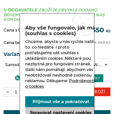
ZBOŽÍ JE OBVYKLE DODÁNO
U DODAVATELE
BĚHEM 3 - 21 DNÍ, PRO UPŘESNĚNÍ TERMÍNU NÁS
KONTAKTUJTE.
Aby vše fungovalo, jak má
90 350
Cena s DPH:
Kč
(souhlas s cookies)
Chceme, abyste u nás rychle našli
Cena bez DPH:
74 669
Kč
to, co hledáte. I proto
potřebujeme váš souhlas s
Varianta
ukládáním cookies. Některé jsou
nezbytné pro fungování stránek,
Samoobslužná chladicí vitrína COLD MODENA , W-18PVK délka 1860 mm (90 350 Kč)
další nám pomáhají, abychom vás
neobtěžovali nevhodně zvolenou
reklamou. Děkujeme.
Podrobnosti
o cookies
KOUPIT ZBOŽÍ
ks
Přijmout vše a pokračovat
Spravovat nastavení cookies