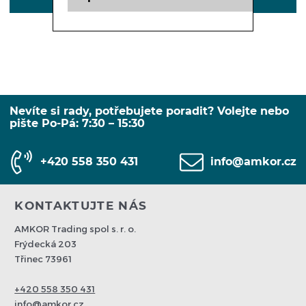
POPIS
Nevíte si rady, potřebujete poradit? Volejte nebo
pište Po-Pá: 7:30 – 15:30
+420 558 350 431
info@amkor.cz
KONTAKTUJTE NÁS
AMKOR Trading spol s. r. o.
Frýdecká 203
Třinec 73961
+420 558 350 431
info@amkor.cz