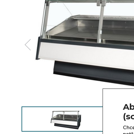
Ab
(s
Chce
potř