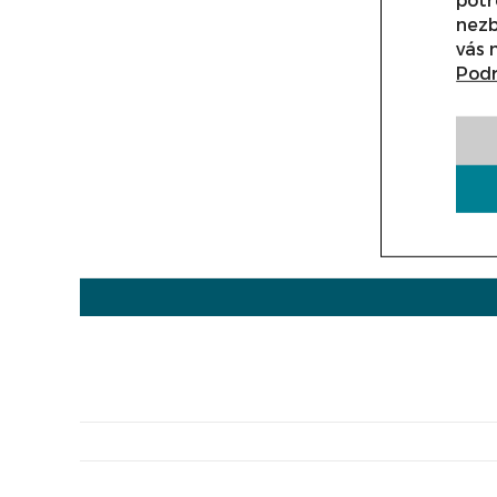
nezb
vás 
Podr