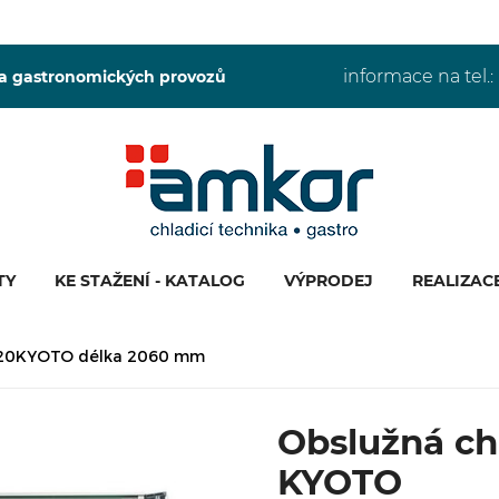
informace na tel.:
 a gastronomických provozů
TY
KE STAŽENÍ - KATALOG
VÝPRODEJ
REALIZAC
W-20KYOTO délka 2060 mm
Obslužná ch
KYOTO