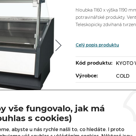
hloubka 1160 x výška 1190 mm
potravinářské produkty. Vent
Teleskopicky zdvihaná tvrzená
Celý popis produktu
Kód produktu:
KYOTO 
Výrobce:
COLD
ZBOŽÍ 
U DODAVATELE
UPŘESNĚNÍ TERMÍNU NÁ
y vše fungovalo, jak má
Cena s DPH:
ouhlas s cookies)
Cena bez DPH:
me, abyste u nás rychle našli to, co hledáte. I proto
ebujeme váš souhlas s ukládáním cookies. Některé jsou