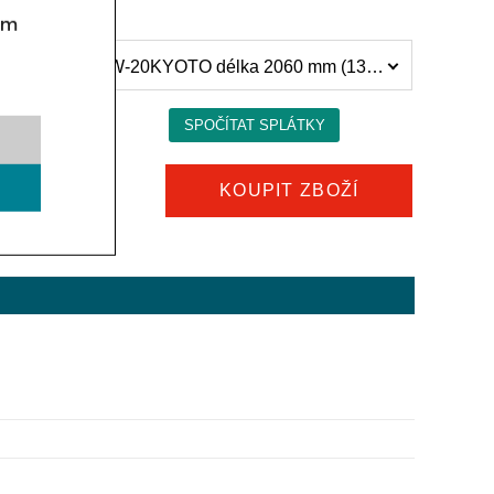
om
Obslužná chladicí vitrína COLD KYOTO, W-20KYOTO délka 2060 mm (132 592 Kč)
KOUPIT ZBOŽÍ