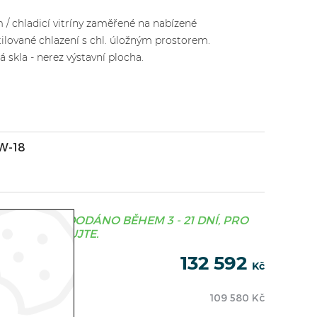
 / chladicí vitríny zaměřené na nabízené
ilované chlazení s chl. úložným prostorem.
 skla - nerez výstavní plocha.
W-18
JE OBVYKLE DODÁNO BĚHEM 3 - 21 DNÍ, PRO
S KONTAKTUJTE.
132 592
Kč
109 580
Kč