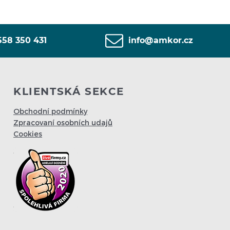
558 350 431
info@amkor.cz
KLIENTSKÁ SEKCE
Obchodní podmínky
Zpracovaní osobních udajů
Cookies