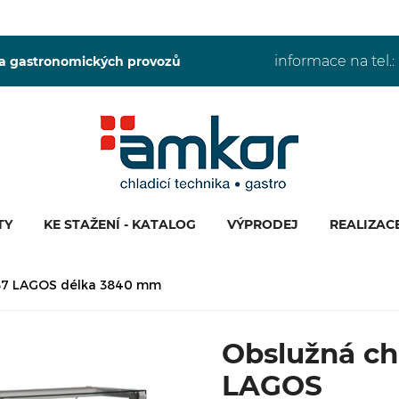
informace na tel.:
 a gastronomických provozů
TY
KE STAŽENÍ - KATALOG
VÝPRODEJ
REALIZAC
-37 LAGOS délka 3840 mm
Obslužná ch
LAGOS