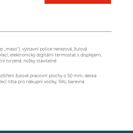
 „maso“), výstavní police nerezová, žulová
ací, elektronický digitální termostat s displejem,
í tvrzená, nožky stavitelné
 rozšíření žulové pracovní plochy o 50 mm, deska
žecí lišta pro nákupní vozíky, RAL barevná