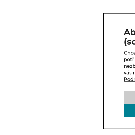
Ab
(s
Chce
potř
nezb
vás 
Podr