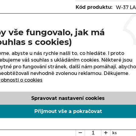
Kód produktu:
W-37 L
Výrobce:
COLD
y vše fungovalo, jak má
ZBOŽÍ 
U DODAVATELE
ouhlas s cookies)
UPŘESNĚNÍ TERMÍNU NÁ
me, abyste u nás rychle našli to, co hledáte. I proto
Cena s DPH:
ebujeme váš souhlas s ukládáním cookies. Některé jsou
ytné pro fungování stránek, další nám pomáhají, abych
Cena bez DPH:
neobtěžovali nevhodně zvolenou reklamou. Děkujeme.
obnosti o cookies
Varianta
Spravovat nastavení cookies
Přijmout vše a pokračovat
ks