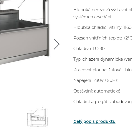
Hluboká nerezová výstavní p
systémem zvedání.
Hloubka chladicí vitríny: 11
Rozsah vnitřních teplot: +2°
Chladivo: R 290
Typ: chlazení dynamické (ven
Pracovní plocha: žulová - 
Napájení: 230V / 50Hz
Odtávání: automatické
Chladicí agregát: zabudovan
Celý popis produktu