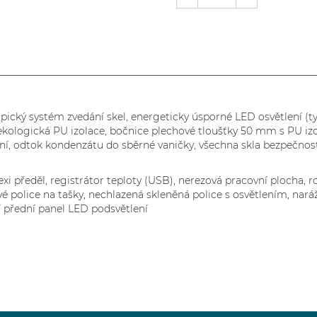
ický systém zvedání skel, energeticky úsporné LED osvětlení (typ
ekologická PU izolace, bočnice plechové tloušťky 50 mm s PU izol
ní, odtok kondenzátu do sběrné vaničky, všechna skla bezpečnostn
lexi předěl, registrátor teploty (USB), nerezová pracovní plocha,
vé police na tašky, nechlazená skleněná police s osvětlením, nará
í přední panel LED podsvětlení