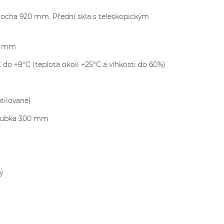
locha 920 mm. Přední skla s teleskopickým
60 mm
C do +8°C (teplota okolí +25°C a vlhkosti do 60%)
tilované)
hloubka 300 mm
ý