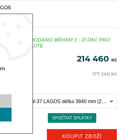
AGOS
JE OBVYKLE DODÁNO BĚHEM 3 - 21 DNÍ, PRO
S KONTAKTUJTE.
214 460
Kč
om
177 240
Kč
Obslužná chladicí vitrína COLD LAGOS, W-37 LAGOS délka 3840 mm (214 460 Kč)
KOUPIT ZBOŽÍ