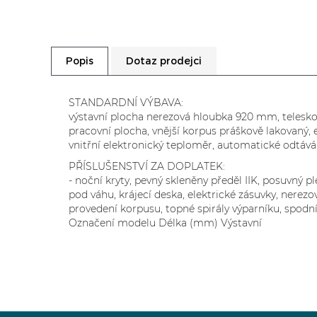
Dotaz prodejci
Popis
STANDARDNÍ VÝBAVA:
výstavní plocha nerezová hloubka 920 mm, teleskop
pracovní plocha, vnější korpus práškově lakovaný, 
vnitřní elektronický teploměr, automatické odtává
PŘÍSLUŠENSTVÍ ZA DOPLATEK:
- noční kryty, pevný skleněny předěl IIK, posuvný p
pod váhu, krájecí deska, elektrické zásuvky, nerezo
provedení korpusu, topné spirály výparníku, spodn
Označení modelu Délka (mm) Výstavní