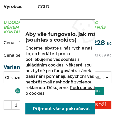
Výrobce:
COLD
ZBOŽÍ JE OBVYKLE DODÁNO
U DODAVATELE
BĚHEM 3 - 21 DNÍ, PRO UPŘESNĚNÍ TERMÍNU NÁS
KONTAKTUJTE.
Aby vše fungovalo, jak má
(souhlas s cookies)
101 228
Cena s DPH:
Kč
Chceme, abyste u nás rychle našli
to, co hledáte. I proto
Cena bez DPH:
83 659
Kč
potřebujeme váš souhlas s
ukládáním cookies. Některé jsou
Varianta
nezbytné pro fungování stránek,
další nám pomáhají, abychom vás
Obslužná chladicí vitrína COLD VIGO, W-28Sw délka 2850 mm (101 228 Kč)
neobtěžovali nevhodně zvolenou
reklamou. Děkujeme.
Podrobnosti
o cookies
KOUPIT ZBOŽÍ
ks
Přijmout vše a pokračovat