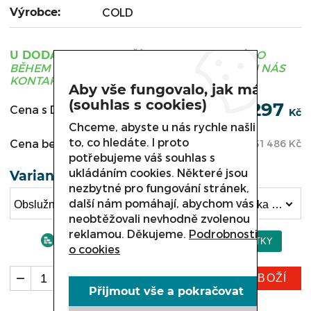
Výrobce:
COLD
ZBOŽÍ JE OBVYKLE DODÁNO
U DODAVATELE
BĚHEM 3 - 21 DNÍ, PRO UPŘESNĚNÍ TERMÍNU NÁS
KONTAKTUJTE.
Aby vše fungovalo, jak má
(souhlas s cookies)
62 297
Cena s DPH:
Kč
Chceme, abyste u nás rychle našli
to, co hledáte. I proto
Cena bez DPH:
51 486
Kč
potřebujeme váš souhlas s
ukládáním cookies. Některé jsou
Varianta
nezbytné pro fungování stránek,
další nám pomáhají, abychom vás
Obslužná chladicí vitrína COLD VIGO, W-18w délka 1845 mm (62 297 Kč)
neobtěžovali nevhodně zvolenou
reklamou. Děkujeme.
Podrobnosti
o cookies
KOUPIT ZBOŽÍ
ks
Přijmout vše a pokračovat